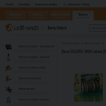
Domů
Kontakty
Doprava a platba
Informace / Rady
Razítka
Vizitky
Nářadí Olfa
Barvy
a-razitka.cz
a-vizitky.cz
a-olfa.cz
a-coloris.cz
Coloris
Barvy Coloris
Úvodní stránka
Barvy Coloris
Barva na papír - bezolejová
Barva COLORIS 186III zelená (
Barva na papír - olejová
Barva na látku a kůži
Barva universální
Barva na kov
Barva na plasty a gumu