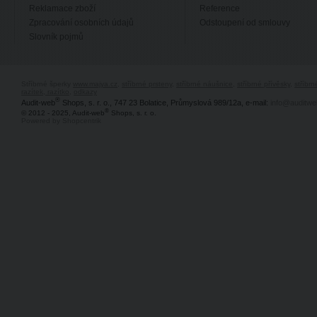
Reklamace zboží
Reference
Zpracování osobních údajů
Odstoupení od smlouvy
Slovník pojmů
Stříbrné šperky
www.majya.cz
,
stříbrné prsteny
,
stříbrné náušnice
,
stříbrné přívěsky
,
stříbr
razítek, razítko
,
odkazy
®
Audit-web
Shops, s. r. o., 747 23 Bolatice, Průmyslová 989/12a, e-mail:
info@auditwe
®
© 2012 - 2025, Audit-web
Shops, s. r. o.
Powered by Shopcentrik