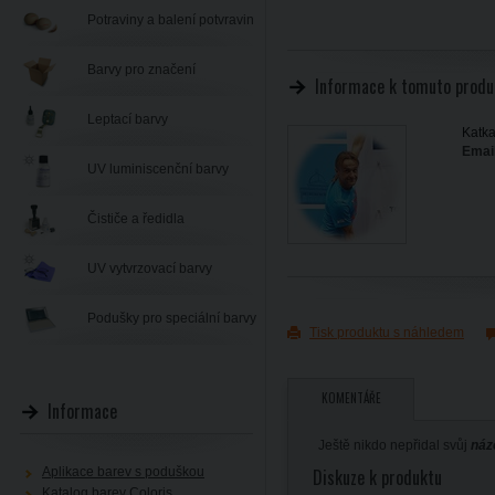
Potraviny a balení potvravin
Barvy pro značení
Informace k tomuto produ
Leptací barvy
Katka
Email
UV luminiscenční barvy
Čističe a ředidla
UV vytvrzovací barvy
Podušky pro speciální barvy
Tisk produktu s náhledem
KOMENTÁŘE
Informace
Ještě nikdo nepřidal svůj
náz
Aplikace barev s poduškou
Diskuze k produktu
Katalog barev Coloris