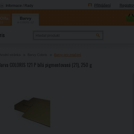
Přihlášení
Registro
Informace / Rady
 Olfa
Barvy
.cz
a-coloris.cz
Coloris
ris
vodní stránka
Barvy Coloris
Barvy pro značení
Barva COLORIS 121 P bílá pigmentovaná (21), 250 g