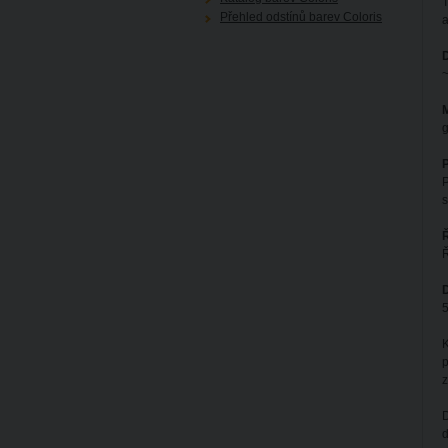
T
Přehled odstínů barev Coloris
a
~
M
g
P
s
Ř
D
5
K
p
D
d