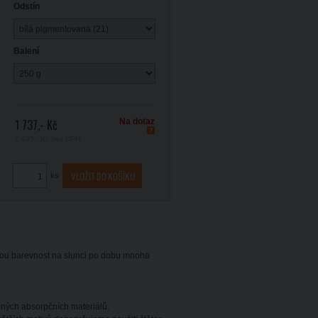
Odstín
Balení
1 737,- Kč
Na dotaz
1 435,- Kč
bez DPH
ks
 svou barevnost na slunci po dobu mnoha
iných absorpčních materiálů.