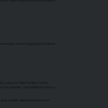
větších motivů doporučujeme použití štětce
utomatické značení doporučujeme tiskové
í roztok pro čištění razítka či jiného
ciální podušku. Toto doplňkové zboží je v
ustát. Zvláště i pigmentovaných barev