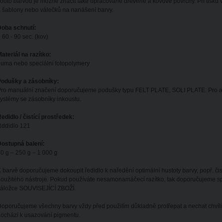
outo barvou je možné značit také opracované dřevěné a kovové povrchy. Při tisku 
 šablony nebo válečků na nanášení barvy.
Doba schnutí:
 60 - 90 sec. (kov)
ateriál na razítko:
uma nebo speciální fotopolymery
Podušky a zásobníky:
ro manuální značení doporučujeme podušky typu FELT PLATE, SOLI PLATE. Pro a
ystémy se zásobníky inkoustu.
edidlo / čistící prostředek:
Řddidlo 121
ostupná balení:
0 g – 250 g – 1 000 g
 barvě doporučujeme dokoupit ředidlo k naředění optimální hustoty barvy, popř. čistíc
oužitého nástroje. Pokud používáte nesamonamáčecí razítko, tak doporučujeme spe
záložce SOUVISEJÍCÍ ZBOŽÍ.
oporučujeme všechny barvy vždy před použitím důkladně protřepat a nechat chvíli 
ochází k usazování pigmentu.