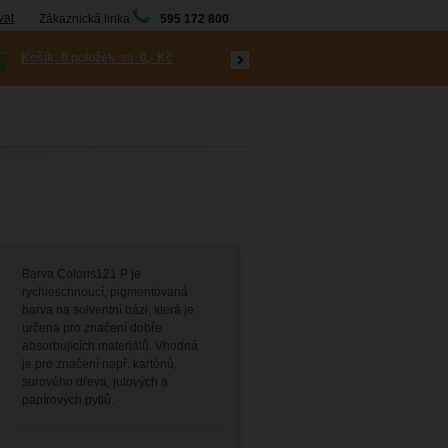
vat
Zákaznická linka
595 172 800
Košík:
0 položek
za
0,- Kč
Barva Coloris121 P je
rychleschnoucí, pigmentovaná
barva na solventní bázi, která je
určena pro značení dobře
absorbujících materiálů. Vhodná
je pro značení např. kartónů,
surového dřeva, jutových a
papírových pytlů.