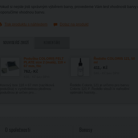
okud si nejste jisti správným výběrem barvy, provedeme Vám test vhodnosti barvy
doporučíme vhodnou barvu.
Tisk produktu s náhledem
Dotaz na produkt
SOUVISEJÍCÍ ZBOŽÍ
KOMENTÁŘE
Poduška COLORIS FELT
Ředidlo COLORIS 121, 50
PLATE size 2 (malá), 118 ×
ml
67 mm, filc
411,- Kč
762,- Kč
340,- Kč
bez DPH
630,- Kč
bez DPH
Kovový box 118 × 67 mm (razítková
Ředidlo Coloris 121 je určeno pro barvu
poduška) s vyměnitelnou plstěnou
Coloris 121 P. Ředidlo slouží k naředění
poduškou je určen pro...
optimální hustoty...
O společnosti
Bonusy