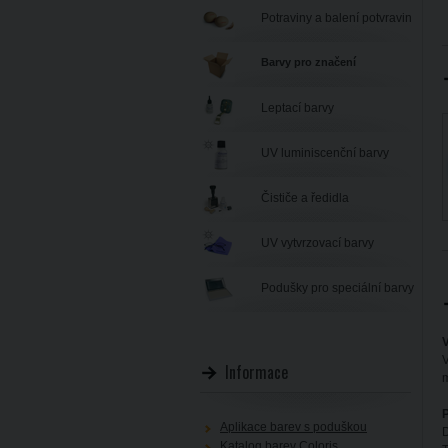
Potraviny a balení potvravin
Barvy pro značení
Leptací barvy
UV luminiscenční barvy
Čističe a ředidla
UV vytvrzovací barvy
Podušky pro speciální barvy
V
V
Informace
m
P
Aplikace barev s poduškou
D
Katalog barev Coloris