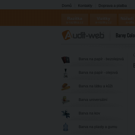
Domů
Kontakty
Doprava a platba
Razítka
Vizitky
Nářadí
a-razitka.cz
a-vizitky.cz
a-olfa
Barvy Colo
Ú
Barva na papír - bezolejová
Barva na papír - olejová
Barva na látku a kůži
Barva universální
Barva na kov
Barva na plasty a gumu