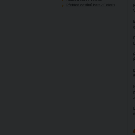
Přehled odstínů barev Coloris
P
V
M
g
D
Ř
D
5
K
p
D
d