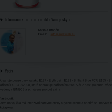
Informace k tomuto produktu Vám poskytne
Katka a Broněk
Email:
info@auditweb.eu
Popis
bsahuje pouze barviva jako E127 - Erythrosin, E133 - Brilliant Blue FCF, E155 - 
ařízení EU 1333/2008, které nahrazuje nařízení 94/36/ES čl. 2 odst. (8) bude. Všech
vedeny v EINECS a schváleny pro potraviny.
lastnosti:
arva na vajíčka má intenzivní barevné otisky a rychle schne a neotírá se. Barviva 
kořápkou.