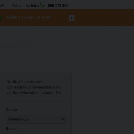
vat
Zákaznická linka
595 172 800
Košík:
0 položek
za
0,- Kč
Razítková potravinová
rychleschnoucí červená barva na
vajíčka. Vyhovuje standardům EU.
Odstín
Balení