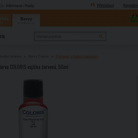
Přihlášení
Registro
Informace / Rady
 Olfa
Barvy
.cz
a-coloris.cz
Coloris
ris
vodní stránka
Barvy Coloris
Potraviny a balení potvravin
Barva COLORIS vajíčka červená, 50ml