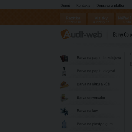
Domů
Kontakty
Doprava a platba
Razítka
Vizitky
Nářadí
a-razitka.cz
a-vizitky.cz
a-olfa
Barvy Colo
Ú
Barva na papír - bezolejová
Barva na papír - olejová
Barva na látku a kůži
Barva universální
Barva na kov
Barva na plasty a gumu