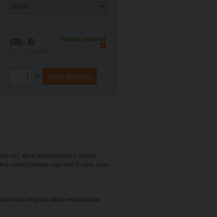
686,- Kč
Ihned k odeslání
567,- Kč
bez DPH
ks
Brown HT, která jsou uvedena v novém
ny ostatní přísady mají také E-čísla, jsou
mají nízkou migraci, takže neprosáknou