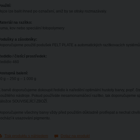
oužití:
ejce lze balit ihned po označení, aniž by se otisky rozmazávaly.
ateriál na razítko:
uma, kov nebo speciální fotopolymery
Podušky a zásobníky:
oporučujeme použití podušek FELT PLATE a automatických razítkovacích systémů 
edidlo / čistící prostředek:
Ředidlo 460
ostupná balení:
0 g – 250 g – 1 000 g
 barvě doporučujeme dokoupit ředidlo k naředění optimální hustoty barvy, popř. čistíc
oužitého nástroje. Pokud používáte nesamonamáčecí razítko, tak doporučujeme spe
záložce SOUVISEJÍCÍ ZBOŽÍ.
oporučujeme všechny barvy vždy před použitím důkladně protřepat a nechat chvíli 
ochází k usazování pigmentu.
Tisk produktu s náhledem
Dotaz na produkt