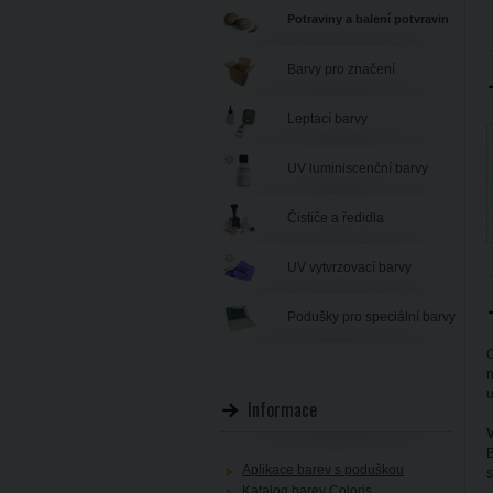
Potraviny a balení potvravin
Barvy pro značení
Leptací barvy
UV luminiscenční barvy
Čističe a ředidla
UV vytvrzovací barvy
Podušky pro speciální barvy
O
n
u
Informace
V
B
Aplikace barev s poduškou
s
Katalog barev Coloris