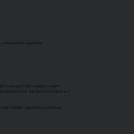
s inkoustovými zásobníky.
í roztok pro čištění razítka či jiného
ciální podušku. Toto doplňkové zboží je v
ustát. Zvláště i pigmentovaných barev