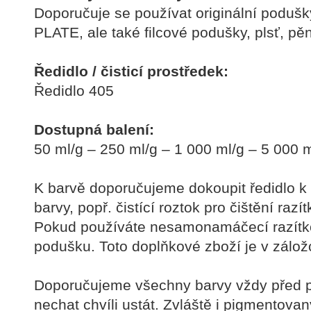
Doporučuje se používat originální poduš
PLATE, ale také filcové podušky, plsť, pě
Ředidlo / čisticí prostředek:
Ředidlo 405
Dostupná balení:
50 ml/g – 250 ml/g – 1 000 ml/g – 5 000 m
K barvě doporučujeme dokoupit ředidlo k 
barvy, popř. čistící roztok pro čištění razí
Pokud používáte nesamonamáčecí razítko
podušku. Toto doplňkové zboží je v zál
Doporučujeme všechny barvy vždy před p
nechat chvíli ustát. Zvláště i pigmentova