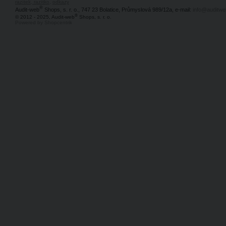
razítek, razítko
,
odkazy
®
Audit-web
Shops, s. r. o., 747 23 Bolatice, Průmyslová 989/12a, e-mail:
info@auditwe
®
© 2012 - 2025, Audit-web
Shops, s. r. o.
Powered by Shopcentrik