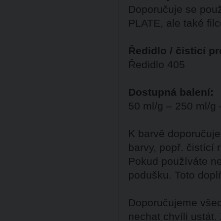
Doporučuje se použ
PLATE, ale také fil
Ředidlo / čisticí p
Ředidlo 405
Dostupná balení:
50 ml/g – 250 ml/g 
K barvě doporučuje
barvy, popř. čistící
Pokud používáte ne
podušku. Toto dopl
Doporučujeme všech
nechat chvíli ustát