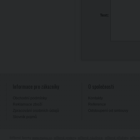
Text:
Informace pro zákazníky
O společnosti
Obchodní podmínky
Kontakty
Reklamace zboží
Reference
Zpracování osobních údajů
Odstoupení od smlouvy
Slovník pojmů
Stříbrné šperky
www.majya.cz
,
stříbrné prsteny
,
stříbrné náušnice
,
stříbrné přívěsky
,
stříbr