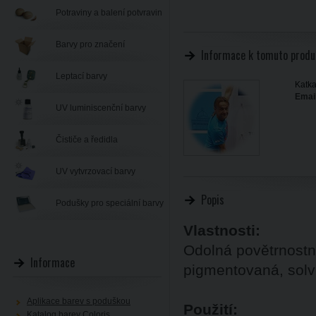
Potraviny a balení potvravin
Barvy pro značení
Informace k tomuto produ
Leptací barvy
Katka
Email
UV luminiscenční barvy
Čističe a ředidla
UV vytvrzovací barvy
Popis
Podušky pro speciální barvy
Vlastnosti:
Odolná povětrnostn
Informace
pigmentovaná, solv
Aplikace barev s poduškou
Použití:
Katalog barev Coloris