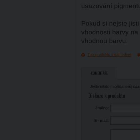
usazování pigment
Pokud si nejste ji
vhodnosti barvy na
vhodnou barvu.
Tisk produktu s náhledem
KOMENTÁŘE
Ještě nikdo nepřidal svůj
náz
Diskuze k produktu
Jméno:
E - mail: