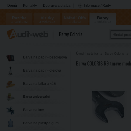
Domů
Kontakty
Doprava a platba
Informace / Rady
Razítka
Vizitky
Nářadí Olfa
Barvy
a-razitka.cz
a-vizitky.cz
a-olfa.cz
a-coloris.cz
Coloris
Barvy Coloris
Úvodní stránka
Barvy Coloris
Barva na papír - bezolejová
Barva COLORIS R9 tmavě modr
Barva na papír - olejová
Barva na látku a kůži
Barva universální
Barva na kov
Barva na plasty a gumu