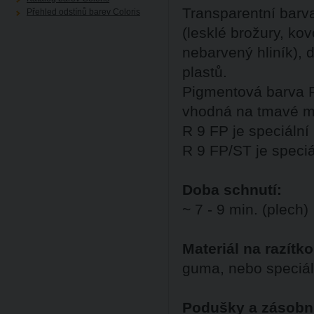
Transparentní barva
Přehled odstínů barev Coloris
(lesklé brožury, ko
nebarvený hliník), 
plastů.
Pigmentová barva R
vhodná na tmavé ma
R 9 FP je speciální
R 9 FP/ST je speciá
Doba schnutí:
~ 7 - 9 min. (plech)
Materiál na razítko
guma, nebo speciál
Podušky a zásobn