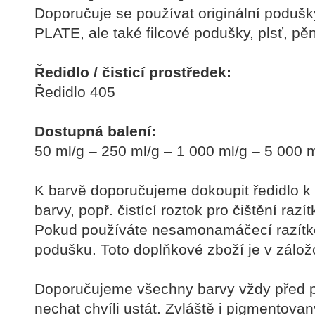
Doporučuje se používat originální poduš
PLATE, ale také filcové podušky, plsť, pě
Ředidlo / čisticí prostředek:
Ředidlo 405
Dostupná balení:
50 ml/g – 250 ml/g – 1 000 ml/g – 5 000 m
K barvě doporučujeme dokoupit ředidlo k 
barvy, popř. čistící roztok pro čištění razí
Pokud používáte nesamonamáčecí razítko
podušku. Toto doplňkové zboží je v zál
Doporučujeme všechny barvy vždy před p
nechat chvíli ustát. Zvláště i pigmentova