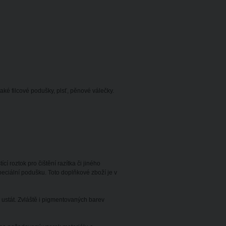
ké filcové podušky, plsť, pěnové válečky.
í roztok pro čištění razítka či jiného
ciální podušku. Toto doplňkové zboží je v
ustát. Zvláště i pigmentovaných barev