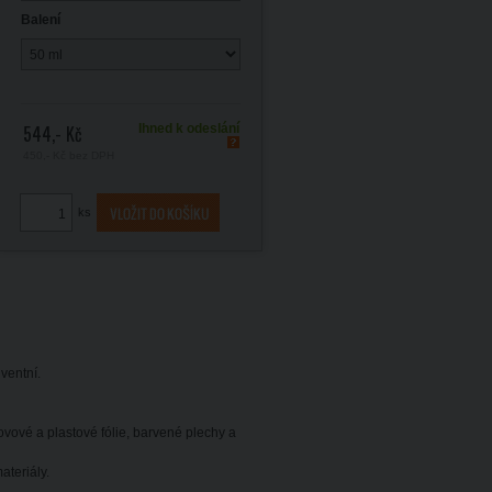
Balení
544,- Kč
Ihned k odeslání
450,- Kč
bez DPH
ks
ventní.
ovové a plastové fólie, barvené plechy a
teriály.