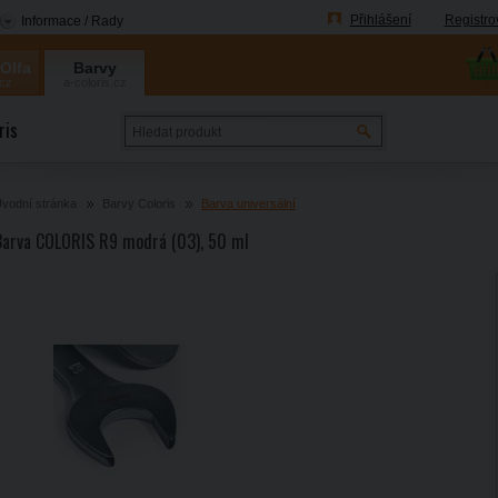
Přihlášení
Registro
Informace / Rady
 Olfa
Barvy
.cz
a-coloris.cz
Coloris
ris
vodní stránka
Barvy Coloris
Barva universální
Barva COLORIS R9 modrá (03), 50 ml