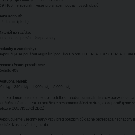
 9 FP je speciální rychleschnoucí verze.
 9 FP/ST je speciální verze pro značení potravinových obalů.
Doba schnutí:
 7 - 9 min. (plech)
ateriál na razítko:
uma, nebo speciální fotopolymery
Podušky a zásobníky:
oporučuje se používat originální podušky Coloris FELT PLATE a SOLI PLATE, ale ta
edidlo / čisticí prostředek:
Ředidlo 405
ostupná balení:
0 ml/g – 250 ml/g – 1 000 ml/g – 5 000 ml/g
 barvě doporučujeme dokoupit ředidlo k naředění optimální hustoty barvy, popř. čistíc
oužitého nástroje. Pokud používáte nesamonamáčecí razítko, tak doporučujeme spe
záložce SOUVISEJÍCÍ ZBOŽÍ.
oporučujeme všechny barvy vždy před použitím důkladně protřepat a nechat chvíli 
ochází k usazování pigmentu.