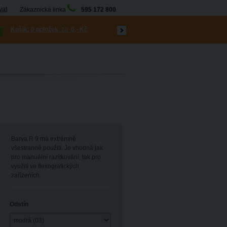
vat
Zákaznická linka
595 172 800
Košík:
0 položek
za
0,- Kč
Barva R 9 má extrémně
všestranné použití. Je vhodná jak
pro manuální razítkování, tak pro
využití ve flexografických
zařízeních.
Odstín