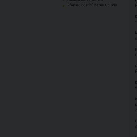
R
Přehled odstínů barev Coloris
R
~
M
g
D
Ř
D
5
K
p
D
d