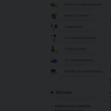
Potraviny a balení potvravin
Barvy pro značení
Leptací barvy
UV luminiscenční barvy
Čističe a ředidla
UV vytvrzovací barvy
Podušky pro speciální barvy
V
O
Informace
P
T
d
Aplikace barev s poduškou
P
Katalog barev Coloris