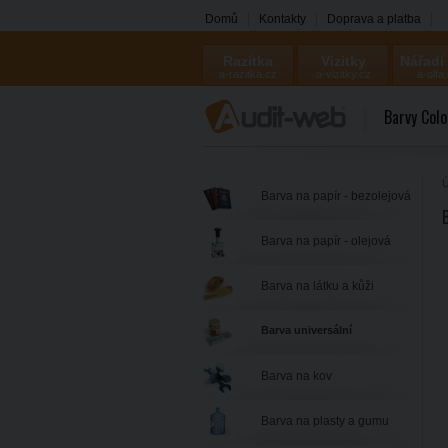
Domů
Kontakty
Doprava a platba
Razítka
Vizitky
Nářadí
a-razitka.cz
a-vizitky.cz
a-olfa
Barvy Colo
Ú
Barva na papír - bezolejová
Barva na papír - olejová
Barva na látku a kůži
Barva universální
Barva na kov
Barva na plasty a gumu