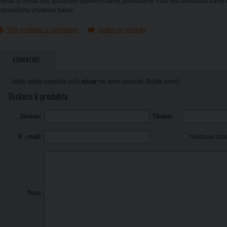
okud si nejste jisti správným výběrem barvy, provedeme Vám test vhodnosti barvy
doporučíme vhodnou barvu.
Tisk produktu s náhledem
Dotaz na produkt
KOMENTÁŘE
Ještě nikdo nepřidal svůj
názor
na tento produkt. Buďte první!
Diskuze k produktu
Jméno:
Titulek:
Sledovat dis
E - mail:
Text: