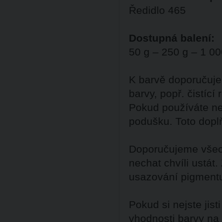
Ředidlo 465
Dostupná balení:
50 g – 250 g – 1 00
K barvě doporučuje
barvy, popř. čistící
Pokud používáte ne
podušku. Toto dopl
Doporučujeme všech
nechat chvíli ustát
usazování pigment
Pokud si nejste ji
vhodnosti barvy na