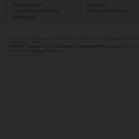
Reklamace zboží
Reference
Zpracování osobních údajů
Odstoupení od smlouvy
Slovník pojmů
Stříbrné šperky
www.majya.cz
,
stříbrné prsteny
,
stříbrné náušnice
,
stříbrné přívěsky
,
stříbr
razítek, razítko
,
odkazy
®
Audit-web
Shops, s. r. o., 747 23 Bolatice, Průmyslová 989/12a, e-mail:
info@auditwe
®
© 2012 - 2025, Audit-web
Shops, s. r. o.
Powered by Shopcentrik