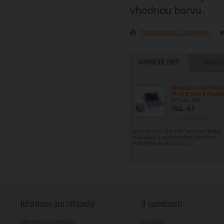
vhodnou barvu.
Tisk produktu s náhledem
SOUVISEJÍCÍ ZBOŽÍ
KOMENT
Poduška COLORIS 
PLATE size 2 (malá),
67 mm, filc
762,- Kč
630,- Kč
bez DPH
Kovový box 118 × 67 mm (razítková
poduška) s vyměnitelnou plstěnou
poduškou je určen pro...
Informace pro zákazníky
O společnosti
Obchodní podmínky
Kontakty