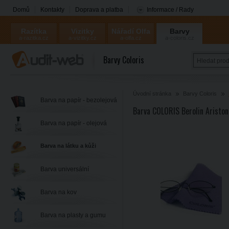
Domů
Kontakty
Doprava a platba
Informace / Rady
Razítka
Vizitky
Nářadí Olfa
Barvy
a-razitka.cz
a-vizitky.cz
a-olfa.cz
a-coloris.cz
Coloris
Barvy Coloris
Úvodní stránka
Barvy Coloris
Barva na papír - bezolejová
Barva COLORIS Berolin Ariston
Barva na papír - olejová
Barva na látku a kůži
Barva universální
Barva na kov
Barva na plasty a gumu