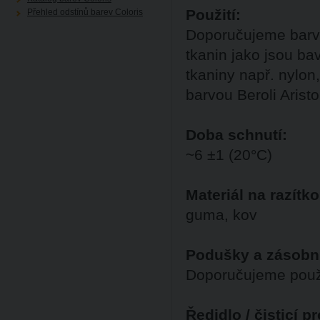
Použití:
Přehled odstínů barev Coloris
Doporučujeme barvu
tkanin jako jsou ba
tkaniny např. nylon
barvou Beroli Arist
Doba schnutí:
~6 ±1 (20°C)
Materiál na razítko
guma, kov
Podušky a zásobn
Doporučujeme použ
Ředidlo / čisticí p