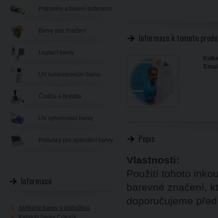
Potraviny a balení potvravin
Barvy pro značení
Informace k tomuto produ
Leptací barvy
Katka
Email
UV luminiscenční barvy
Čističe a ředidla
UV vytvrzovací barvy
Popis
Podušky pro speciální barvy
Vlastnosti:
Použití tohoto inkou
Informace
barevné značení, kt
doporučujeme před
Aplikace barev s poduškou
Katalog barev Coloris