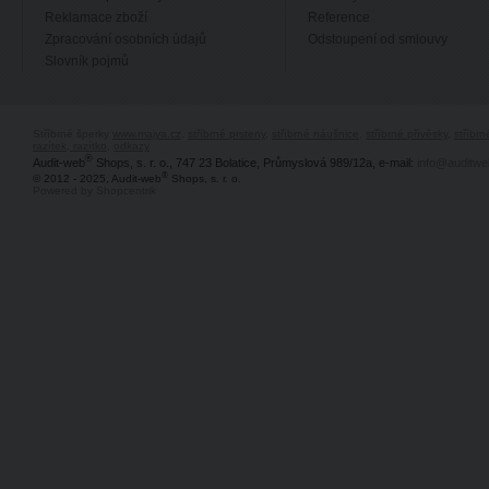
Reklamace zboží
Reference
Zpracování osobních údajů
Odstoupení od smlouvy
Slovník pojmů
Stříbrné šperky
www.majya.cz
,
stříbrné prsteny
,
stříbrné náušnice
,
stříbrné přívěsky
,
stříbr
razítek, razítko
,
odkazy
®
Audit-web
Shops, s. r. o., 747 23 Bolatice, Průmyslová 989/12a, e-mail:
info@auditwe
®
© 2012 - 2025, Audit-web
Shops, s. r. o.
Powered by Shopcentrik