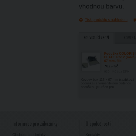
vhodnou barvu.
Tisk produktu s náhledem
SOUVISEJÍCÍ ZBOŽÍ
KOMENT
Poduška COLORIS 
PLATE size 2 (malá),
67 mm, filc
762,- Kč
630,- Kč
bez DPH
Kovový box 118 × 67 mm (razítková
poduška) s vyměnitelnou plstěnou
poduškou je určen pro...
Informace pro zákazníky
O společnosti
Obchodní podmínky
Kontakty