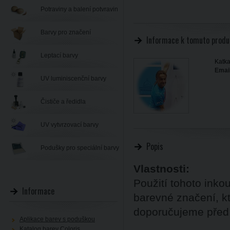
Potraviny a balení potvravin
Barvy pro značení
Informace k tomuto produ
Leptací barvy
Katka
Email
UV luminiscenční barvy
Čističe a ředidla
UV vytvrzovací barvy
Popis
Podušky pro speciální barvy
Vlastnosti:
Použití tohoto inkou
Informace
barevné značení, kt
doporučujeme před
Aplikace barev s poduškou
Katalog barev Coloris