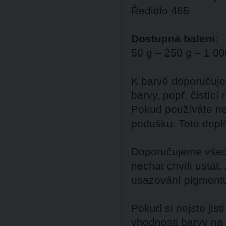
Ředidlo 465
Dostupná balení:
50 g – 250 g – 1 00
K barvě doporučuje
barvy, popř. čistící
Pokud používáte ne
podušku. Toto dopl
Doporučujeme všech
nechat chvíli ustát
usazování pigment
Pokud si nejste ji
vhodnosti barvy na