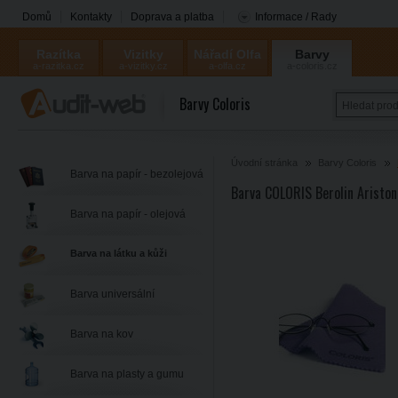
Domů
Kontakty
Doprava a platba
Informace / Rady
Razítka
Vizitky
Nářadí Olfa
Barvy
a-razitka.cz
a-vizitky.cz
a-olfa.cz
a-coloris.cz
Coloris
Barvy Coloris
Úvodní stránka
Barvy Coloris
Barva na papír - bezolejová
Barva COLORIS Berolin Aristo
Barva na papír - olejová
Barva na látku a kůži
Barva universální
Barva na kov
Barva na plasty a gumu