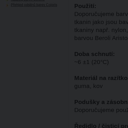
Použití:
Přehled odstínů barev Coloris
Doporučujeme barvu
tkanin jako jsou ba
tkaniny např. nylon
barvou Beroli Arist
Doba schnutí:
~6 ±1 (20°C)
Materiál na razítko
guma, kov
Podušky a zásobn
Doporučujeme použ
Ředidlo / čisticí p