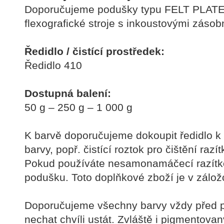
Doporučujeme podušky typu FELT PLATE
flexografické stroje s inkoustovými zásob
Ředidlo / čistící prostředek:
Ředidlo 410
Dostupná balení:
50 g – 250 g – 1 000 g
K barvě doporučujeme dokoupit ředidlo k 
barvy, popř. čistící roztok pro čištění razí
Pokud používáte nesamonamáčecí razítko
podušku. Toto doplňkové zboží je v zál
Doporučujeme všechny barvy vždy před p
nechat chvíli ustát. Zvláště i pigmentova