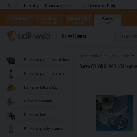
Domů
Kontakty
Doprava a platba
Informace / Rady
Razítka
Vizitky
Nářadí Olfa
Barvy
a-razitka.cz
a-vizitky.cz
a-olfa.cz
a-coloris.cz
Coloris
Barvy Coloris
Úvodní stránka
Barvy Coloris
Barva na papír - bezolejová
Barva COLORIS 990 bílá pigme
Barva na papír - olejová
Barva na látku a kůži
Barva universální
Barva na kov
Barva na plasty a gumu