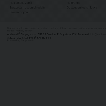
Reklamace zboží
Reference
Zpracování osobních údajů
Odstoupení od smlouvy
Slovník pojmů
Stříbrné šperky
www.majya.cz
,
stříbrné prsteny
,
stříbrné náušnice
,
stříbrné přívěsky
,
stříbr
razítek, razítko
,
odkazy
®
Audit-web
Shops, s. r. o., 747 23 Bolatice, Průmyslová 989/12a, e-mail:
info@auditwe
®
© 2012 - 2025, Audit-web
Shops, s. r. o.
Powered by Shopcentrik