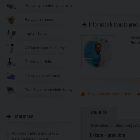
Potraviny a balení potvravin
Barvy pro značení
Informace k tomuto produ
Leptací barvy
Katka
Email
UV luminiscenční barvy
Čističe a ředidla
UV vytvrzovací barvy
Podušky pro speciální barvy
Tisk produktu s náhledem
KOMENTÁŘE
Informace
Ještě nikdo nepřidal svůj
náz
Aplikace barev s poduškou
Diskuze k produktu
Katalog barev Coloris