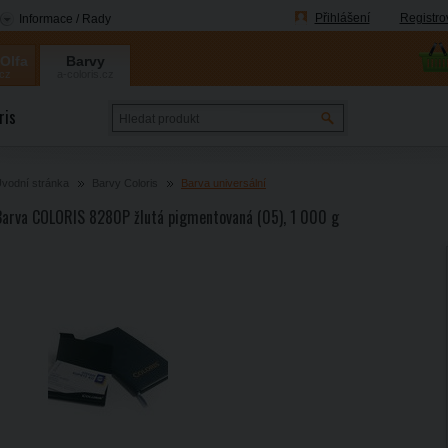
Přihlášení
Registro
Informace / Rady
 Olfa
Barvy
.cz
a-coloris.cz
Coloris
ris
vodní stránka
Barvy Coloris
Barva universální
Barva COLORIS 8280P žlutá pigmentovaná (05), 1 000 g