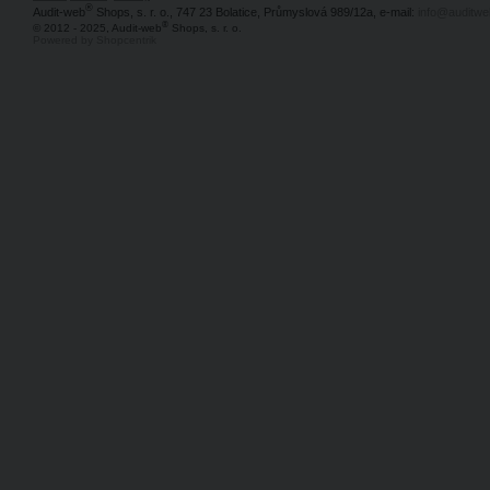
®
Audit-web
Shops, s. r. o., 747 23 Bolatice, Průmyslová 989/12a, e-mail:
info@auditwe
®
© 2012 - 2025, Audit-web
Shops, s. r. o.
Powered by Shopcentrik