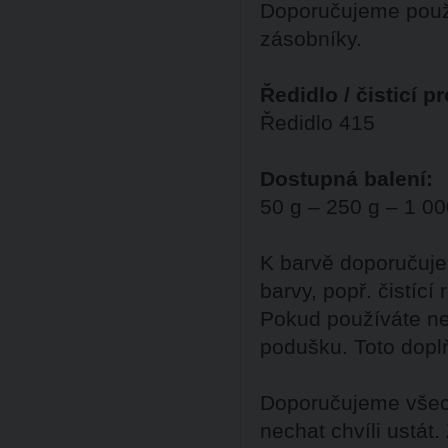
Doporučujeme použ
zásobníky.
Ředidlo / čisticí p
Ředidlo 415
Dostupná balení:
50 g – 250 g – 1 00
K barvě doporučuje
barvy, popř. čistící
Pokud používáte ne
podušku. Toto dopl
Doporučujeme všech
nechat chvíli ustát