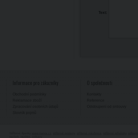
Text:
Informace pro zákazníky
O společnosti
Obchodní podmínky
Kontakty
Reklamace zboží
Reference
Zpracování osobních údajů
Odstoupení od smlouvy
Slovník pojmů
Stříbrné šperky
www.majya.cz
,
stříbrné prsteny
,
stříbrné náušnice
,
stříbrné přívěsky
,
stříbr
razítek, razítko
,
odkazy