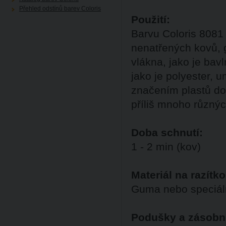
Přehled odstínů barev Coloris
Použití:
Barvu Coloris 8081
nenatřených kovů, g
vlákna, jako je bav
jako je polyester, 
značením plastů do
příliš mnoho různýc
Doba schnutí:
1 - 2 min (kov)
Materiál na razítko
Guma nebo speciáln
Podušky a zásobn