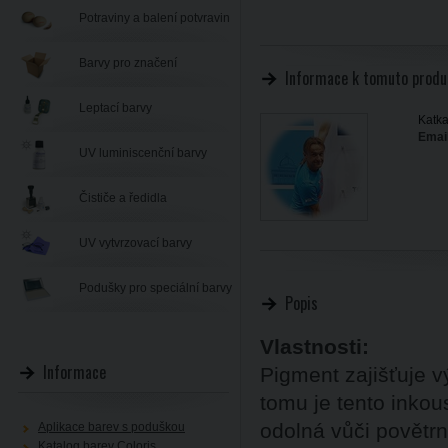
Potraviny a balení potvravin
Barvy pro značení
Informace k tomuto produ
Leptací barvy
Katka
Email
UV luminiscenční barvy
Čističe a ředidla
UV vytvrzovací barvy
Podušky pro speciální barvy
Popis
Vlastnosti:
Informace
Pigment zajišťuje v
tomu je tento inkou
odolná vůči povětr
Aplikace barev s poduškou
Katalog barev Coloris