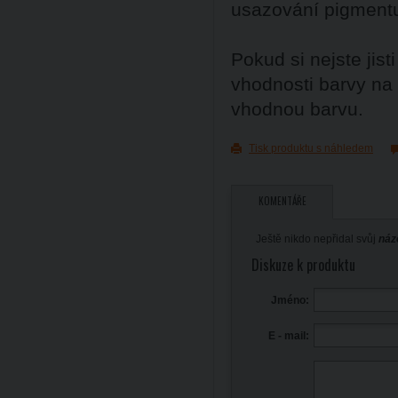
usazování pigment
Pokud si nejste ji
vhodnosti barvy na
vhodnou barvu.
Tisk produktu s náhledem
KOMENTÁŘE
Ještě nikdo nepřidal svůj
náz
Diskuze k produktu
Jméno:
E - mail: