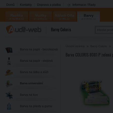
Domů
Kontakty
Doprava a platba
Informace / Rady
Razítka
Vizitky
Nářadí Olfa
Barvy
a-razitka.cz
a-vizitky.cz
a-olfa.cz
a-coloris.cz
Coloris
Barvy Coloris
Úvodní stránka
Barvy Coloris
Barva na papír - bezolejová
Barva COLORIS 8081 P zelená 
Barva na papír - olejová
Barva na látku a kůži
Barva universální
Barva na kov
Barva na plasty a gumu