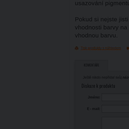
usazování pigment
Pokud si nejste ji
vhodnosti barvy na
vhodnou barvu.
Tisk produktu s náhledem
KOMENTÁŘE
Ještě nikdo nepřidal svůj
náz
Diskuze k produktu
Jméno:
E - mail: