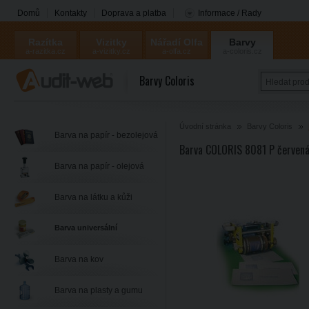
Domů
Kontakty
Doprava a platba
Informace / Rady
Razítka
Vizitky
Nářadí Olfa
Barvy
a-razitka.cz
a-vizitky.cz
a-olfa.cz
a-coloris.cz
Coloris
Barvy Coloris
Úvodní stránka
Barvy Coloris
Barva na papír - bezolejová
Barva COLORIS 8081 P červená
Barva na papír - olejová
Barva na látku a kůži
Barva universální
Barva na kov
Barva na plasty a gumu