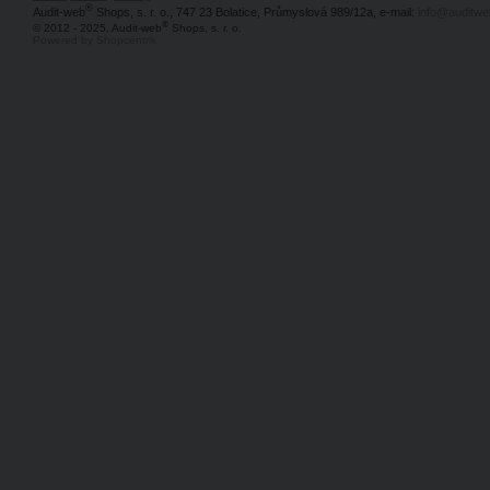
®
Audit-web
Shops, s. r. o., 747 23 Bolatice, Průmyslová 989/12a, e-mail:
info@auditwe
®
© 2012 - 2025, Audit-web
Shops, s. r. o.
Powered by Shopcentrik