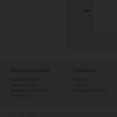
Text:
Informace pro zákazníky
O společnosti
Obchodní podmínky
Kontakty
Reklamace zboží
Reference
Zpracování osobních údajů
Odstoupení od smlouvy
Slovník pojmů
Stříbrné šperky
www.majya.cz
,
stříbrné prsteny
,
stříbrné náušnice
,
stříbrné přívěsky
,
stříbr
razítek, razítko
,
odkazy