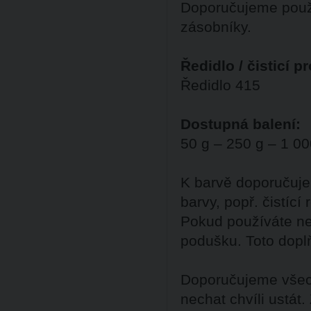
Doporučujeme použ
zásobníky.
Ředidlo / čisticí p
Ředidlo 415
Dostupná balení:
50 g – 250 g – 1 00
K barvě doporučuje
barvy, popř. čistící
Pokud používáte ne
podušku. Toto dopl
Doporučujeme všech
nechat chvíli ustát