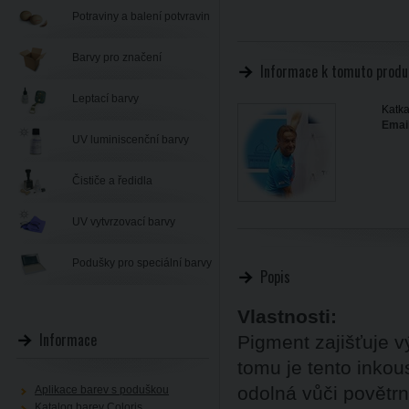
Potraviny a balení potvravin
Barvy pro značení
Informace k tomuto produ
Leptací barvy
Katka
Email
UV luminiscenční barvy
Čističe a ředidla
UV vytvrzovací barvy
Podušky pro speciální barvy
Popis
Vlastnosti:
Informace
Pigment zajišťuje v
tomu je tento inkou
odolná vůči povětr
Aplikace barev s poduškou
Katalog barev Coloris