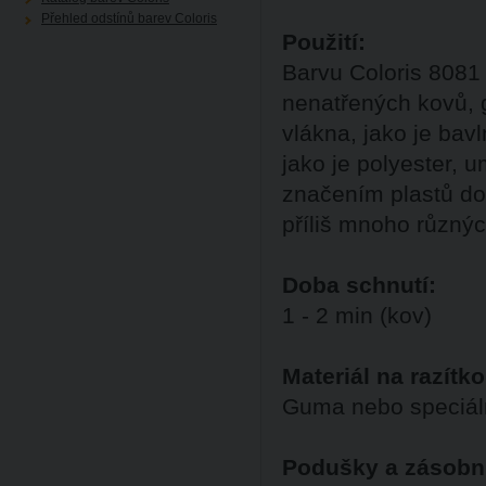
Přehled odstínů barev Coloris
Použití:
Barvu Coloris 8081
nenatřených kovů, g
vlákna, jako je bav
jako je polyester, 
značením plastů do
příliš mnoho různýc
Doba schnutí:
1 - 2 min (kov)
Materiál na razítko
Guma nebo speciáln
Podušky a zásobn