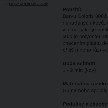
Přehled odstínů barev Coloris
Použití:
Barvu Coloris 8081
nenatřených kovů, g
vlákna, jako je bav
jako je polyester, 
značením plastů do
příliš mnoho různýc
Doba schnutí:
1 - 2 min (kov)
Materiál na razítko
Guma nebo speciáln
Podušky a zásobn