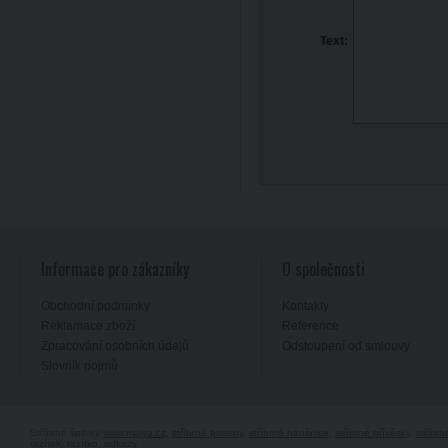
Text:
Informace pro zákazníky
O společnosti
Obchodní podmínky
Kontakty
Reklamace zboží
Reference
Zpracování osobních údajů
Odstoupení od smlouvy
Slovník pojmů
Stříbrné šperky
www.majya.cz
,
stříbrné prsteny
,
stříbrné náušnice
,
stříbrné přívěsky
,
stříbr
razítek, razítko
,
odkazy