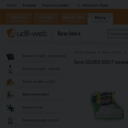
Domů
Kontakty
Doprava a platba
Informace / Rady
Razítka
Vizitky
Nářadí Olfa
Barvy
a-razitka.cz
a-vizitky.cz
a-olfa.cz
a-coloris.cz
Coloris
Barvy Coloris
Úvodní stránka
Barvy Coloris
Barva na papír - bezolejová
Barva COLORIS 8081 P červená
Barva na papír - olejová
Barva na látku a kůži
Barva universální
Barva na kov
Barva na plasty a gumu