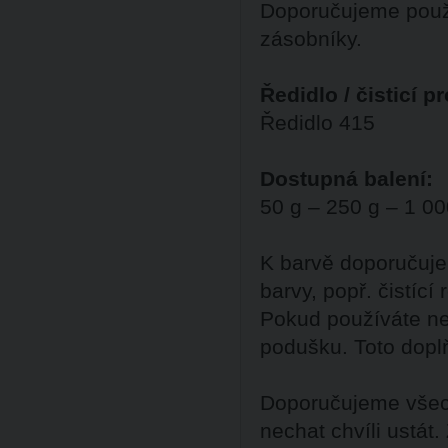
Doporučujeme použ
zásobníky.
Ředidlo / čisticí p
Ředidlo 415
Dostupná balení:
50 g – 250 g – 1 00
K barvě doporučuje
barvy, popř. čistící
Pokud používáte ne
podušku. Toto dopl
Doporučujeme všech
nechat chvíli ustát