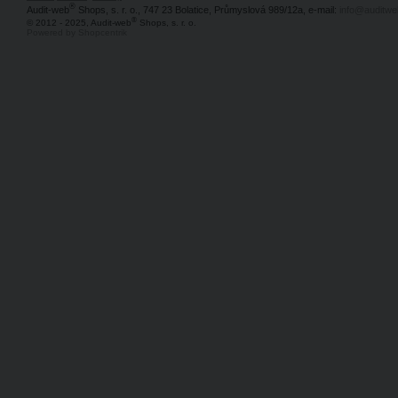
®
Audit-web
Shops, s. r. o., 747 23 Bolatice, Průmyslová 989/12a, e-mail:
info@auditwe
®
© 2012 - 2025, Audit-web
Shops, s. r. o.
Powered by Shopcentrik