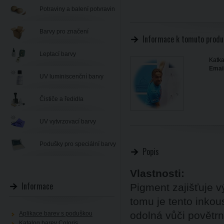
Potraviny a balení potvravin
Barvy pro značení
Informace k tomuto produ
Leptací barvy
Katka
Email
UV luminiscenční barvy
Čističe a ředidla
UV vytvrzovací barvy
Podušky pro speciální barvy
Popis
Vlastnosti:
Informace
Pigment zajišťuje v
tomu je tento inkou
odolná vůči povětr
Aplikace barev s poduškou
Katalog barev Coloris