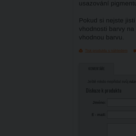
usazování pigment
Pokud si nejste ji
vhodnosti barvy na
vhodnou barvu.
Tisk produktu s náhledem
KOMENTÁŘE
Ještě nikdo nepřidal svůj
náz
Diskuze k produktu
Jméno:
E - mail: