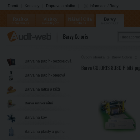
Domů
Kontakty
Doprava a platba
Informace / Rady
Razítka
Vizitky
Nářadí Olfa
Barvy
a-razitka.cz
a-vizitky.cz
a-olfa.cz
a-coloris.cz
Coloris
Barvy Coloris
Úvodní stránka
Barvy Coloris
Barva na papír - bezolejová
Barva COLORIS 8080 P bílá pi
Barva na papír - olejová
Barva na látku a kůži
Barva universální
Barva na kov
Barva na plasty a gumu