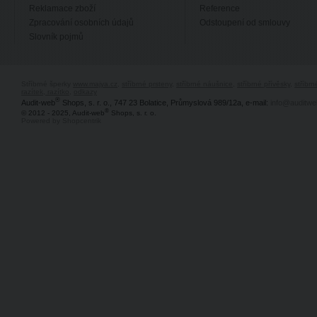
Reklamace zboží
Reference
Zpracování osobních údajů
Odstoupení od smlouvy
Slovník pojmů
Stříbrné šperky
www.majya.cz
,
stříbrné prsteny
,
stříbrné náušnice
,
stříbrné přívěsky
,
stříbr
razítek, razítko
,
odkazy
®
Audit-web
Shops, s. r. o., 747 23 Bolatice, Průmyslová 989/12a, e-mail:
info@auditwe
®
© 2012 - 2025, Audit-web
Shops, s. r. o.
Powered by Shopcentrik