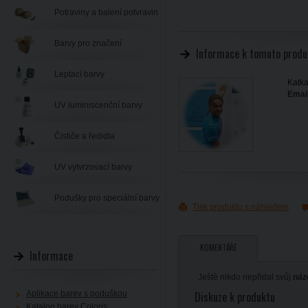
Potraviny a balení potvravin
Barvy pro značení
Informace k tomuto produ
Leptací barvy
Katka
Email
UV luminiscenční barvy
Čističe a ředidla
UV vytvrzovací barvy
Podušky pro speciální barvy
Tisk produktu s náhledem
KOMENTÁŘE
Informace
Ještě nikdo nepřidal svůj
náz
Aplikace barev s poduškou
Diskuze k produktu
Katalog barev Coloris