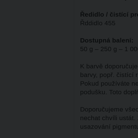
Ředidlo / čistící p
Řddidlo 455
Dostupná balení:
50 g – 250 g – 1 00
K barvě doporučuje
barvy, popř. čistící
Pokud používáte ne
podušku. Toto dopl
Doporučujeme všech
nechat chvíli ustát
usazování pigment