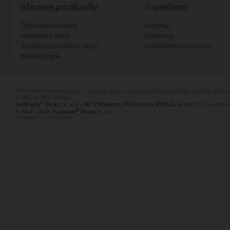
Informace pro zákazníky
O společnosti
Obchodní podmínky
Kontakty
Reklamace zboží
Reference
Zpracování osobních údajů
Odstoupení od smlouvy
Slovník pojmů
Stříbrné šperky
www.majya.cz
,
stříbrné prsteny
,
stříbrné náušnice
,
stříbrné přívěsky
,
stříbr
razítek, razítko
,
odkazy
®
Audit-web
Shops, s. r. o., 747 23 Bolatice, Průmyslová 989/12a, e-mail:
info@auditwe
®
© 2012 - 2025, Audit-web
Shops, s. r. o.
Powered by Shopcentrik