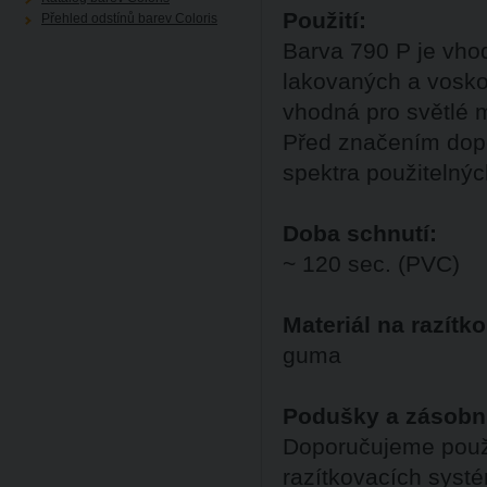
Použití:
Přehled odstínů barev Coloris
Barva 790 P je vhod
lakovaných a vosko
vhodná pro světlé m
Před značením dopo
spektra použitelnýc
Doba schnutí:
~ 120 sec. (PVC)
Materiál na razítko
guma
Podušky a zásobn
Doporučujeme použ
razítkovacích syst