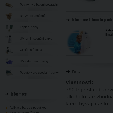
Potraviny a balení potvravin
Barvy pro značení
Informace k tomuto produ
Leptací barvy
Katka
Email
UV luminiscenční barvy
Čističe a ředidla
UV vytvrzovací barvy
Popis
Podušky pro speciální barvy
Vlastnosti:
790 P je stálobarev
Informace
alkoholu. Je vhodná
které bývají často 
Aplikace barev s poduškou
Katalog barev Coloris