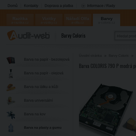
Domů
Kontakty
Doprava a platba
Informace / Rady
Razítka
Vizitky
Nářadí Olfa
Barvy
a-razitka.cz
a-vizitky.cz
a-olfa.cz
a-coloris.cz
Coloris
Barvy Coloris
Úvodní stránka
Barvy Coloris
Barva na papír - bezolejová
Barva COLORIS 790 P modrá p
Barva na papír - olejová
Barva na látku a kůži
Barva universální
Barva na kov
Barva na plasty a gumu