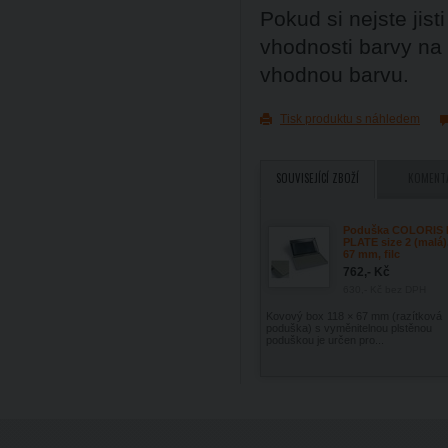
Pokud si nejste ji
vhodnosti barvy na
vhodnou barvu.
Tisk produktu s náhledem
SOUVISEJÍCÍ ZBOŽÍ
KOMENT
Poduška COLORIS 
PLATE size 2 (malá),
67 mm, filc
762,- Kč
630,- Kč
bez DPH
Kovový box 118 × 67 mm (razítková
poduška) s vyměnitelnou plstěnou
poduškou je určen pro...