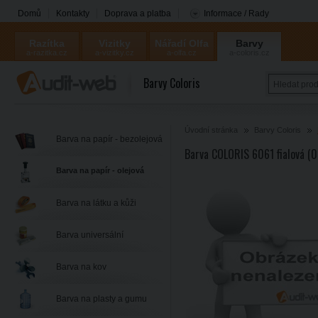
Domů
Kontakty
Doprava a platba
Informace / Rady
Razítka
Vizitky
Nářadí Olfa
Barvy
a-razitka.cz
a-vizitky.cz
a-olfa.cz
a-coloris.cz
Coloris
Barvy Coloris
Úvodní stránka
Barvy Coloris
Barva na papír - bezolejová
Barva COLORIS 6061 fialová (0
Barva na papír - olejová
Barva na látku a kůži
Barva universální
Barva na kov
Barva na plasty a gumu