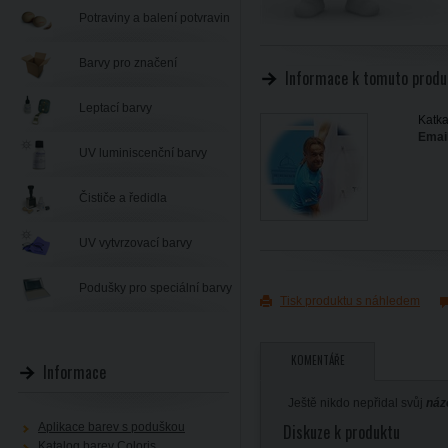
Potraviny a balení potvravin
Barvy pro značení
Informace k tomuto produ
Leptací barvy
Katka
Email
UV luminiscenční barvy
Čističe a ředidla
UV vytvrzovací barvy
Podušky pro speciální barvy
Tisk produktu s náhledem
KOMENTÁŘE
Informace
Ještě nikdo nepřidal svůj
náz
Aplikace barev s poduškou
Diskuze k produktu
Katalog barev Coloris