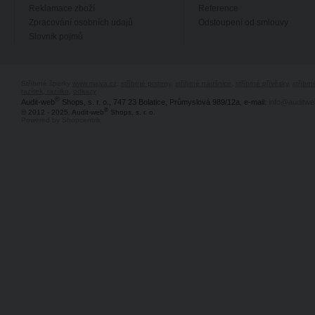
Reklamace zboží
Reference
Zpracování osobních údajů
Odstoupení od smlouvy
Slovník pojmů
Stříbrné šperky
www.majya.cz
,
stříbrné prsteny
,
stříbrné náušnice
,
stříbrné přívěsky
,
stříbr
razítek, razítko
,
odkazy
®
Audit-web
Shops, s. r. o., 747 23 Bolatice, Průmyslová 989/12a, e-mail:
info@auditwe
®
© 2012 - 2025, Audit-web
Shops, s. r. o.
Powered by Shopcentrik