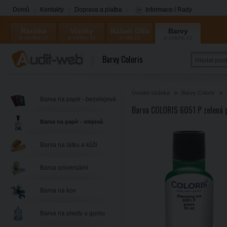
Domů
Kontakty
Doprava a platba
Informace / Rady
Razítka
Vizitky
Nářadí Olfa
Barvy
a-razitka.cz
a-vizitky.cz
a-olfa.cz
a-coloris.cz
Coloris
Barvy Coloris
Úvodní stránka
Barvy Coloris
Barva na papír - bezolejová
Barva COLORIS 6051 P zelená 
Barva na papír - olejová
Barva na látku a kůži
Barva universální
Barva na kov
Barva na plasty a gumu