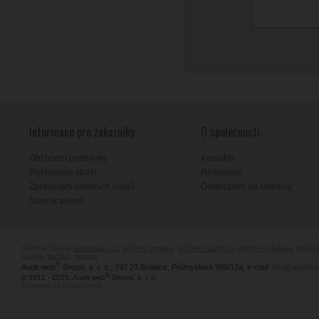
Informace pro zákazníky
O společnosti
Obchodní podmínky
Kontakty
Reklamace zboží
Reference
Zpracování osobních údajů
Odstoupení od smlouvy
Slovník pojmů
Stříbrné šperky
www.majya.cz
,
stříbrné prsteny
,
stříbrné náušnice
,
stříbrné přívěsky
,
stříbr
razítek, razítko
,
odkazy
®
Audit-web
Shops, s. r. o., 747 23 Bolatice, Průmyslová 989/12a, e-mail:
info@auditwe
®
© 2012 - 2025, Audit-web
Shops, s. r. o.
Powered by Shopcentrik