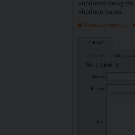
vhodnosti barvy na
vhodnou barvu.
Tisk produktu s náhledem
KOMENTÁŘE
Ještě nikdo nepřidal svůj
náz
Diskuze k produktu
Jméno:
E - mail:
Text: