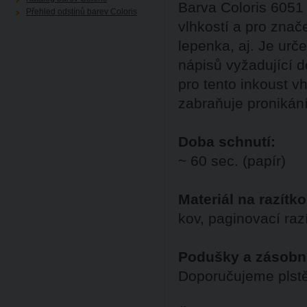
Barva Coloris 6051 
Přehled odstínů barev Coloris
vlhkostí a pro znač
lepenka, aj. Je urč
nápisů vyžadující d
pro tento inkoust v
zabraňuje pronikání
Doba schnutí:
~ 60 sec. (papír)
Materiál na razítko
kov, paginovací raz
Podušky a zásobn
Doporučujeme plst