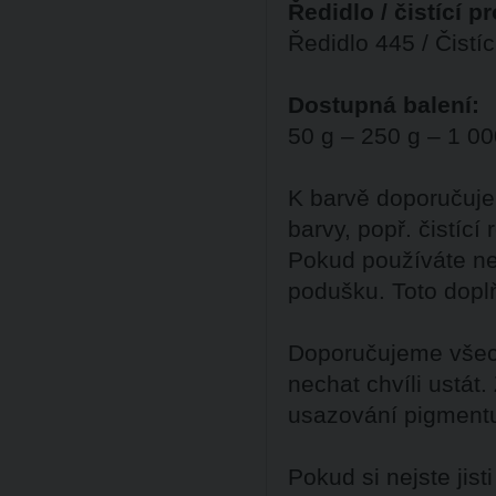
Ředidlo / čistící p
Ředidlo 445 / Čistí
Dostupná balení:
50 g – 250 g – 1 00
K barvě doporučuje
barvy, popř. čistící
Pokud používáte ne
podušku. Toto dopl
Doporučujeme všech
nechat chvíli ustát
usazování pigment
Pokud si nejste ji