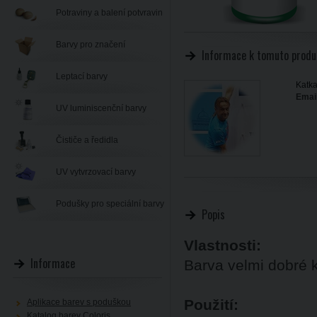
Potraviny a balení potvravin
Barvy pro značení
Informace k tomuto produ
Leptací barvy
Katka
Email
UV luminiscenční barvy
Čističe a ředidla
UV vytvrzovací barvy
Podušky pro speciální barvy
Popis
Vlastnosti:
Informace
Barva velmi dobré kr
Použití:
Aplikace barev s poduškou
Katalog barev Coloris