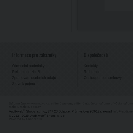
Informace pro zákazníky
O společnosti
Obchodní podmínky
Kontakty
Reklamace zboží
Reference
Zpracování osobních údajů
Odstoupení od smlouvy
Slovník pojmů
Stříbrné šperky
www.majya.cz
,
stříbrné prsteny
,
stříbrné náušnice
,
stříbrné přívěsky
,
stříbr
razítek, razítko
,
odkazy
®
Audit-web
Shops, s. r. o., 747 23 Bolatice, Průmyslová 989/12a, e-mail:
info@auditwe
®
© 2012 - 2025, Audit-web
Shops, s. r. o.
Powered by Shopcentrik