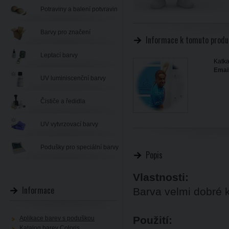
Potraviny a balení potvravin
Barvy pro značení
Informace k tomuto produ
Leptací barvy
Katka
Email
UV luminiscenční barvy
Čističe a ředidla
UV vytvrzovací barvy
Podušky pro speciální barvy
Popis
Vlastnosti:
Informace
Barva velmi dobré kr
Použití:
Aplikace barev s poduškou
Katalog barev Coloris