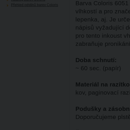
Barva Coloris 6051 
Přehled odstínů barev Coloris
vlhkostí a pro znač
lepenka, aj. Je urč
nápisů vyžadující d
pro tento inkoust v
zabraňuje pronikání
Doba schnutí:
~ 60 sec. (papír)
Materiál na razítko
kov, paginovací raz
Podušky a zásobn
Doporučujeme plst