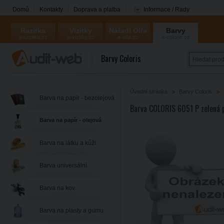
Domů
Kontakty
Doprava a platba
Informace / Rady
Razítka
Vizitky
Nářadí Olfa
Barvy
a-razitka.cz
a-vizitky.cz
a-olfa.cz
a-coloris.cz
Coloris
Barvy Coloris
Úvodní stránka
Barvy Coloris
Barva na papír - bezolejová
Barva COLORIS 6051 P zelená 
Barva na papír - olejová
Barva na látku a kůži
Barva universální
Barva na kov
Barva na plasty a gumu