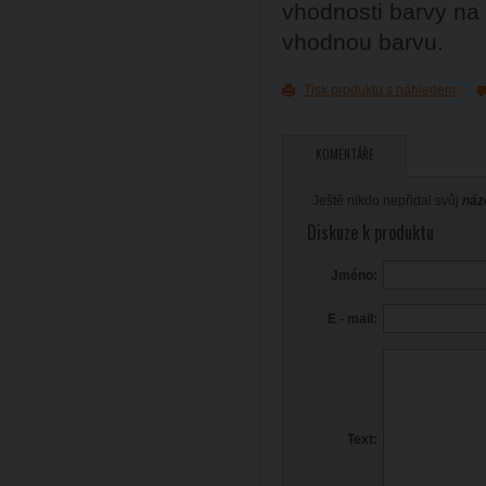
vhodnosti barvy na
vhodnou barvu.
Tisk produktu s náhledem
KOMENTÁŘE
Ještě nikdo nepřidal svůj
náz
Diskuze k produktu
Jméno:
E - mail:
Text: