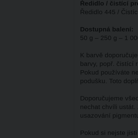
Ředidlo / čistící p
Ředidlo 445 / Čistí
Dostupná balení:
50 g – 250 g – 1 00
K barvě doporučuje
barvy, popř. čistící
Pokud používáte ne
podušku. Toto dopl
Doporučujeme všech
nechat chvíli ustát
usazování pigment
Pokud si nejste ji