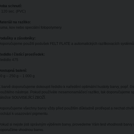
Doba schnutí:
 120 sec. (PVC)
ateriál na razítko:
uma, kov nebo speciální fotopolymery
Podušky a zásobníky:
oporučujeme použití podušek FELT PLATE a automatických razítkovacích systémů 
edidlo / čistící prostředek:
Ředidlo 475
ostupná balení:
0 g – 250 g – 1 000 g
 barvě doporučujeme dokoupit ředidlo k naředění optimální hustoty barvy, popř. čistíc
oužitého nástroje. Pokud používáte nesamonamáčecí razítko, tak doporučujeme spe
záložce SOUVISEJÍCÍ ZBOŽÍ.
oporučujeme všechny barvy vždy před použitím důkladně protřepat a nechat chvíli 
ochází k usazování pigmentu.
okud si nejste jisti správným výběrem barvy, provedeme Vám test vhodnosti barvy
doporučíme vhodnou barvu.