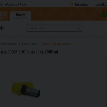
Přihlášení
Registro
Informace / Rady
 Olfa
Barvy
.cz
a-coloris.cz
Coloris
ris
vodní stránka
Barvy Coloris
Barva na plasty a gumu
Barva COLORIS 50 zelená (04), 1 000 ml