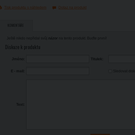
Tisk produktu s náhledem
Dotaz na produkt
KOMENTÁŘE
Ještě nikdo nepřidal svůj
názor
na tento produkt. Buďte první!
Diskuze k produktu
Jméno:
Titulek:
Sledovat dis
E - mail:
Text: