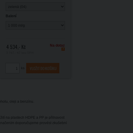
Balení
4 534,- Kč
Na dotaz
3 747,- Kč
bez DPH
ks
olu, oleji a benzínu.
žití na plastech HDPE a PP je přilnavost
 značením doporučujeme provést zkušební