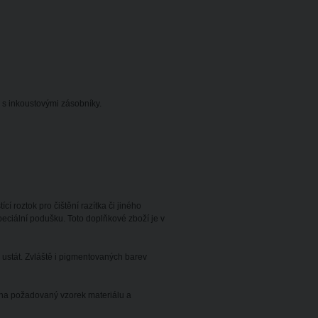
s inkoustovými zásobníky.
í roztok pro čištění razítka či jiného
ciální podušku. Toto doplňkové zboží je v
ustát. Zvláště i pigmentovaných barev
 na požadovaný vzorek materiálu a