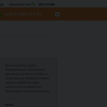
vat
Zákaznická linka
595 172 800
Košík:
0 položek
za
0,- Kč
Barva na plasty a gumu.
Rychleschnoucí, nízkoviskózní
speciálně vyvinutá pro použití na
plasty. Barva je flexibilní a krátkou
dobu po natištění se stává
odolnou proti rozmazání na
mnoha typech plastových povrchů.
Odstín