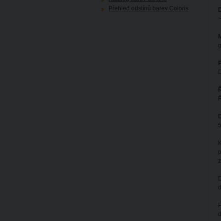
Přehled odstínů barev Coloris
~
M
g
D
Ř
D
5
K
p
D
d
P