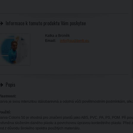
Informace k tomuto produktu Vám poskytne
Katka a Broněk
Email:
info@auditweb.eu
Popis
lastnosti:
arva je svou intenzitou stálobarevná a odolná vůči povětrnostním podmínkám, alkoh
oužití:
arva Coloris 50 je vhodná pro značení plastů jako ABS, PVC, PA, PS, POM. Při pou
vlivněna složením daného plastu a povrchovou úpravou konkrétního plastu. Před
est z důvodu širokého spektra použitých materiálu.