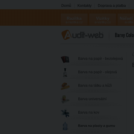
Domů
Kontakty
Doprava a platba
Razítka
Vizitky
Nářadí
a-razitka.cz
a-vizitky.cz
a-olfa
Barvy Colo
Ú
Barva na papír - bezolejová
Barva na papír - olejová
Barva na látku a kůži
Barva universální
Barva na kov
Barva na plasty a gumu