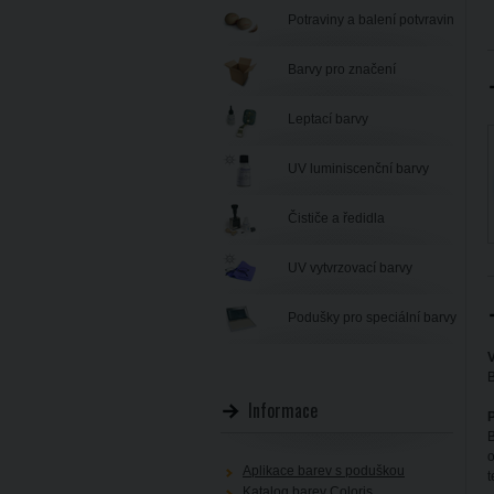
Potraviny a balení potvravin
Barvy pro značení
Leptací barvy
UV luminiscenční barvy
Čističe a ředidla
UV vytvrzovací barvy
Podušky pro speciální barvy
V
B
Informace
P
B
o
Aplikace barev s poduškou
t
Katalog barev Coloris