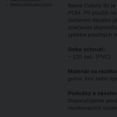
Barva Coloris 50 j
Přehled odstínů barev Coloris
POM. Při použití na
složením daného pl
značením doporučuj
spektra použitých m
Doba schnutí:
~ 120 sec. (PVC)
Materiál na razítko
guma, kov nebo spe
Podušky a zásobn
Doporučujeme použ
razítkovacích syst