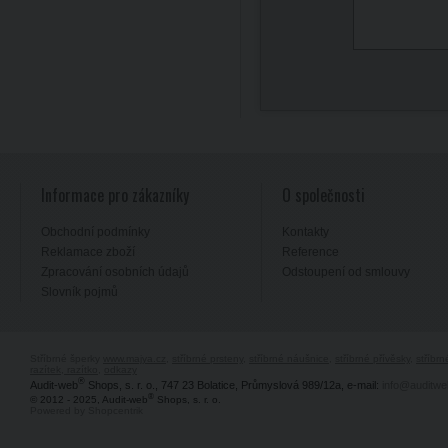
Informace pro zákazníky
O společnosti
Obchodní podmínky
Kontakty
Reklamace zboží
Reference
Zpracování osobních údajů
Odstoupení od smlouvy
Slovník pojmů
Stříbrné šperky
www.majya.cz
,
stříbrné prsteny
,
stříbrné náušnice
,
stříbrné přívěsky
,
stříbr
razítek, razítko
,
odkazy
®
Audit-web
Shops, s. r. o., 747 23 Bolatice, Průmyslová 989/12a, e-mail:
info@auditwe
®
© 2012 - 2025, Audit-web
Shops, s. r. o.
Powered by Shopcentrik