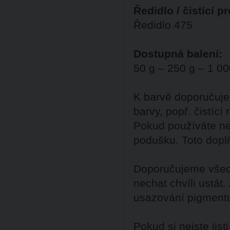
Ředidlo / čistící p
Ředidlo 475
Dostupná balení:
50 g – 250 g – 1 00
K barvě doporučuje
barvy, popř. čistící
Pokud používáte ne
podušku. Toto dopl
Doporučujeme všech
nechat chvíli ustát
usazování pigment
Pokud si nejste ji