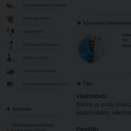
Potraviny a balení potvravin
Barvy pro značení
Informace k tomuto produ
Leptací barvy
Katka
Tel.
UV luminiscenční barvy
Email
Čističe a ředidla
UV vytvrzovací barvy
Popis
Podušky pro speciální barvy
Vlastnosti:
Barva je svou inten
Informace
podmínkám, alkoholu
Aplikace barev s poduškou
Použití:
Katalog barev Coloris