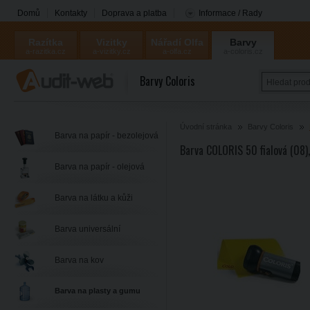
Domů
Kontakty
Doprava a platba
Informace / Rady
Razítka
Vizitky
Nářadí Olfa
Barvy
a-razitka.cz
a-vizitky.cz
a-olfa.cz
a-coloris.cz
Coloris
Barvy Coloris
Úvodní stránka
Barvy Coloris
Barva na papír - bezolejová
Barva COLORIS 50 fialová (08)
Barva na papír - olejová
Barva na látku a kůži
Barva universální
Barva na kov
Barva na plasty a gumu