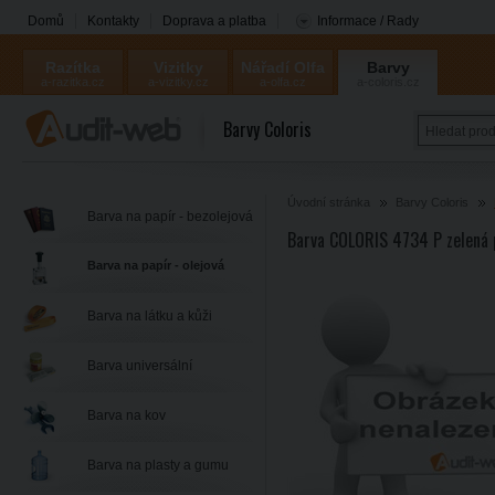
Domů
Kontakty
Doprava a platba
Informace / Rady
Razítka
Vizitky
Nářadí Olfa
Barvy
a-razitka.cz
a-vizitky.cz
a-olfa.cz
a-coloris.cz
Coloris
Barvy Coloris
Úvodní stránka
Barvy Coloris
Barva na papír - bezolejová
Barva COLORIS 4734 P zelená 
Barva na papír - olejová
Barva na látku a kůži
Barva universální
Barva na kov
Barva na plasty a gumu