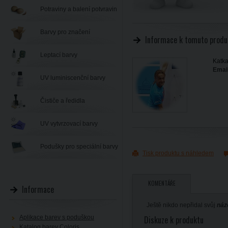
Potraviny a balení potvravin
Barvy pro značení
Informace k tomuto produ
Leptací barvy
Katka
Email
UV luminiscenční barvy
Čističe a ředidla
UV vytvrzovací barvy
Podušky pro speciální barvy
Tisk produktu s náhledem
KOMENTÁŘE
Informace
Ještě nikdo nepřidal svůj
náz
Aplikace barev s poduškou
Diskuze k produktu
Katalog barev Coloris