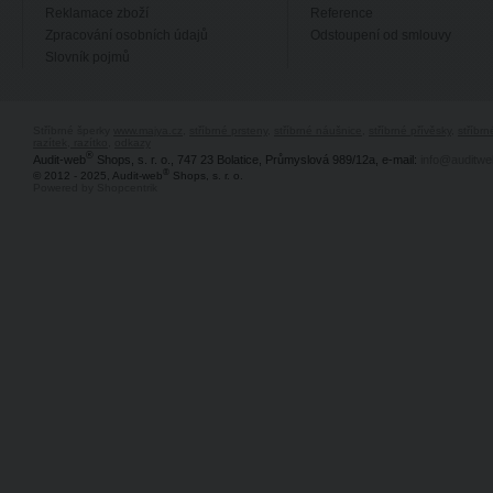
Reklamace zboží
Reference
Zpracování osobních údajů
Odstoupení od smlouvy
Slovník pojmů
Stříbrné šperky
www.majya.cz
,
stříbrné prsteny
,
stříbrné náušnice
,
stříbrné přívěsky
,
stříbr
razítek, razítko
,
odkazy
®
Audit-web
Shops, s. r. o., 747 23 Bolatice, Průmyslová 989/12a, e-mail:
info@auditwe
®
© 2012 - 2025, Audit-web
Shops, s. r. o.
Powered by Shopcentrik