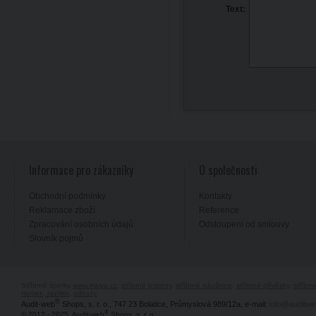
Text:
Informace pro zákazníky
O společnosti
Obchodní podmínky
Kontakty
Reklamace zboží
Reference
Zpracování osobních údajů
Odstoupení od smlouvy
Slovník pojmů
Stříbrné šperky
www.majya.cz
,
stříbrné prsteny
,
stříbrné náušnice
,
stříbrné přívěsky
,
stříbr
razítek, razítko
,
odkazy
®
Audit-web
Shops, s. r. o., 747 23 Bolatice, Průmyslová 989/12a, e-mail:
info@auditwe
®
© 2012 - 2025, Audit-web
Shops, s. r. o.