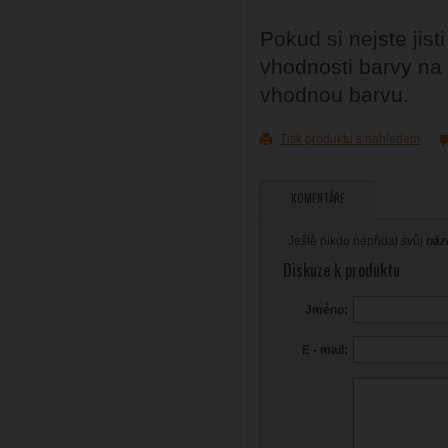
Pokud si nejste ji
vhodnosti barvy na
vhodnou barvu.
Tisk produktu s náhledem
KOMENTÁŘE
Ještě nikdo nepřidal svůj
náz
Diskuze k produktu
Jméno:
E - mail: