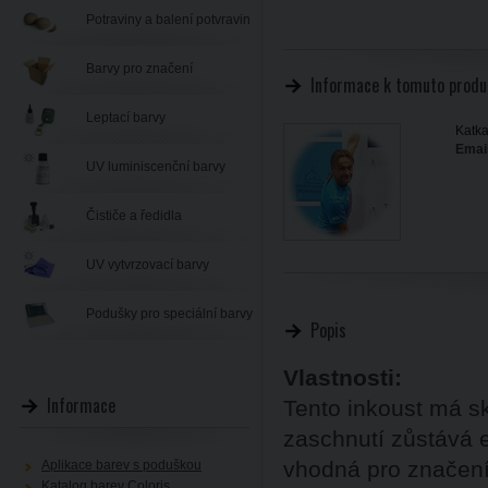
Potraviny a balení potvravin
Barvy pro značení
Informace k tomuto produ
Leptací barvy
Katka
Email
UV luminiscenční barvy
Čističe a ředidla
UV vytvrzovací barvy
Podušky pro speciální barvy
Popis
Vlastnosti:
Informace
Tento inkoust má sk
zaschnutí zůstává 
vhodná pro značení
Aplikace barev s poduškou
Katalog barev Coloris