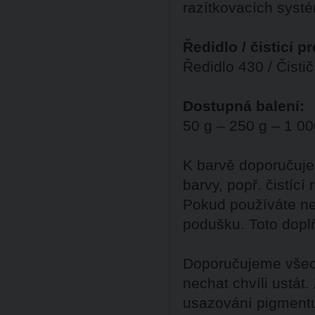
razítkovacích syst
Ředidlo / čisticí p
Ředidlo 430 / Čistič
Dostupná balení:
50 g – 250 g – 1 00
K barvě doporučuje
barvy, popř. čistící
Pokud používáte ne
podušku. Toto dopl
Doporučujeme všech
nechat chvíli ustát
usazování pigment