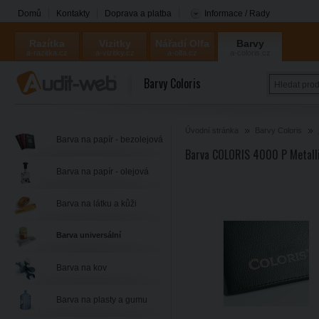
Domů
Kontakty
Doprava a platba
Informace / Rady
Razítka
Vizitky
Nářadí Olfa
Barvy
a-razitka.cz
a-vizitky.cz
a-olfa.cz
a-coloris.cz
Coloris
Barvy Coloris
Úvodní stránka
Barvy Coloris
Barva na papír - bezolejová
Barva COLORIS 4000 P Metallic
Barva na papír - olejová
Barva na látku a kůži
Barva universální
Barva na kov
Barva na plasty a gumu