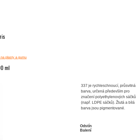
ris
 na plasty a gumu
00 ml
337 je rychleschnoucí, průsvitná
barva, určená především pro
značení polyethylenových sáčků
(např. LDPE sáčků). Žlutá a bílá
barva jsou pigmentované.
Odstín
Balení