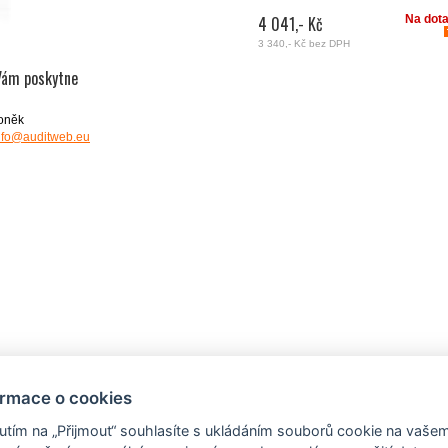
4 041,- Kč
Na dot
3 340,- Kč
bez DPH
Vám poskytne
roněk
nfo@auditweb.eu
ormace o cookies
nutím na „Přijmout“ souhlasíte s ukládáním souborů cookie na vaše