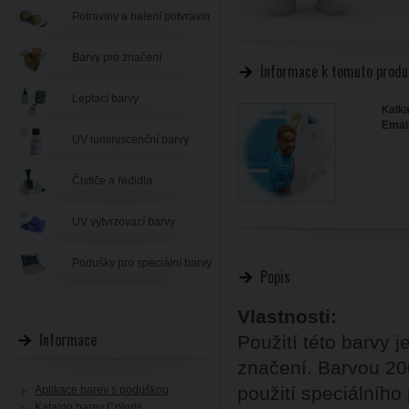
Potraviny a balení potvravin
Barvy pro značení
Informace k tomuto produ
Leptací barvy
Katka
Email
UV luminiscenční barvy
Čističe a ředidla
UV vytvrzovací barvy
Podušky pro speciální barvy
Popis
Vlastnosti:
Informace
Použití této barvy j
značení. Barvou 20
použití speciálního
Aplikace barev s poduškou
Katalog barev Coloris