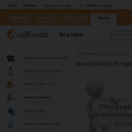
Domů
Kontakty
Doprava a platba
Informace / Rady
Razítka
Vizitky
Nářadí Olfa
Barvy
a-razitka.cz
a-vizitky.cz
a-olfa.cz
a-coloris.cz
Coloris
Barvy Coloris
Úvodní stránka
Barvy Coloris
Barva na papír - bezolejová
Barva COLORIS 200 PR/P žlutá
Barva na papír - olejová
Barva na látku a kůži
Barva universální
Barva na kov
Barva na plasty a gumu