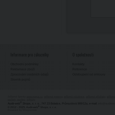
Informace pro zákazníky
O společnosti
Obchodní podmínky
Kontakty
Reklamace zboží
Reference
Zpracování osobních údajů
Odstoupení od smlouvy
Slovník pojmů
Stříbrné šperky
www.majya.cz
,
stříbrné prsteny
,
stříbrné náušnice
,
stříbrné přívěsky
,
stříbr
razítek, razítko
,
odkazy
®
Audit-web
Shops, s. r. o., 747 23 Bolatice, Průmyslová 989/12a, e-mail:
info@auditwe
®
© 2012 - 2025, Audit-web
Shops, s. r. o.
Powered by Shopcentrik