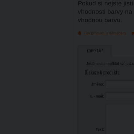
Pokud si nejste ji
vhodnosti barvy na
vhodnou barvu.
Tisk produktu s náhledem
KOMENTÁŘE
Ještě nikdo nepřidal svůj
náz
Diskuze k produktu
Jméno:
E - mail:
Text: