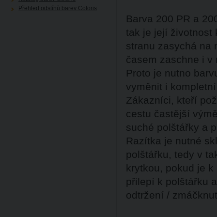
Přehled odstínů barev Coloris
Barva 200 PR a 200
tak je její životnos
stranu zasychá na 
časem zaschne i v r
Proto je nutno barv
vyměnit i kompletní
Zákazníci, kteří po
cestu častější výmě
suché polštářky a 
Razítka je nutné s
polštářku, tedy v 
krytkou, pokud je k
přilepí k polštářku
odtržení / zmáčknutí