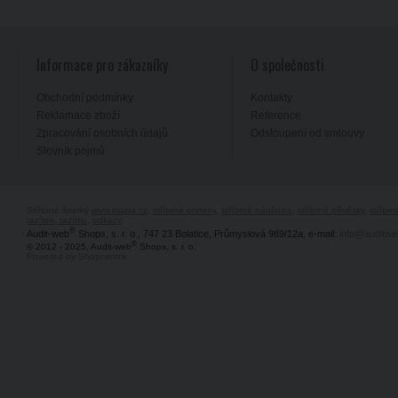
Informace pro zákazníky
O společnosti
Obchodní podmínky
Kontakty
Reklamace zboží
Reference
Zpracování osobních údajů
Odstoupení od smlouvy
Slovník pojmů
Stříbrné šperky
www.majya.cz
,
stříbrné prsteny
,
stříbrné náušnice
,
stříbrné přívěsky
,
stříbr
razítek, razítko
,
odkazy
®
Audit-web
Shops, s. r. o., 747 23 Bolatice, Průmyslová 989/12a, e-mail:
info@auditwe
®
© 2012 - 2025, Audit-web
Shops, s. r. o.
Powered by Shopcentrik