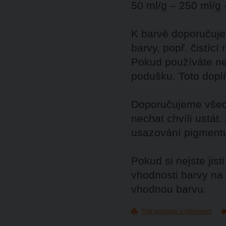
50 ml/g – 250 ml/g 
K barvě doporučuje
barvy, popř. čistící
Pokud používáte ne
podušku. Toto dopl
Doporučujeme všech
nechat chvíli ustát
usazování pigment
Pokud si nejste ji
vhodnosti barvy na
vhodnou barvu.
Tisk produktu s náhledem