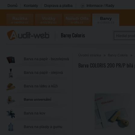
Domů
Kontakty
Doprava a platba
Informace / Rady
Razítka
Vizitky
Nářadí Olfa
Barvy
a-razitka.cz
a-vizitky.cz
a-olfa.cz
a-coloris.cz
Coloris
Barvy Coloris
Úvodní stránka
Barvy Coloris
Barva na papír - bezolejová
Barva COLORIS 200 PR/P bílá 
Barva na papír - olejová
Barva na látku a kůži
Barva universální
Barva na kov
Barva na plasty a gumu