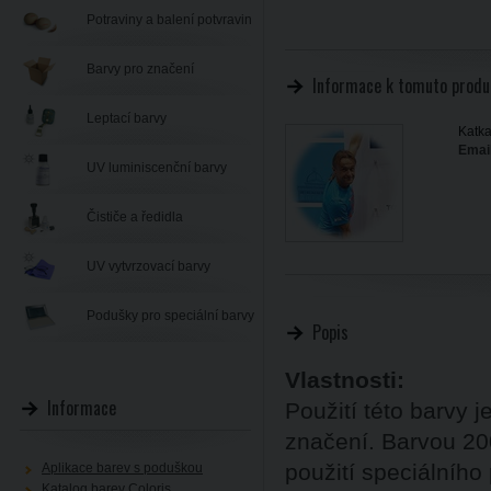
Potraviny a balení potvravin
Barvy pro značení
Informace k tomuto produ
Leptací barvy
Katka
Email
UV luminiscenční barvy
Čističe a ředidla
UV vytvrzovací barvy
Podušky pro speciální barvy
Popis
Vlastnosti:
Informace
Použití této barvy j
značení. Barvou 20
použití speciálního
Aplikace barev s poduškou
Katalog barev Coloris