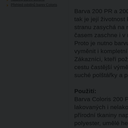
Přehled odstínů barev Coloris
Barva 200 PR a 200
tak je její životnos
stranu zasychá na 
časem zaschne i v r
Proto je nutno barv
vyměnit i kompletní
Zákazníci, kteří po
cestu častější výmě
suché polštářky a 
Použití:
Barva Coloris 200 
lakovaných i nelak
přírodní tkaniny nap
polyester, umělé hed