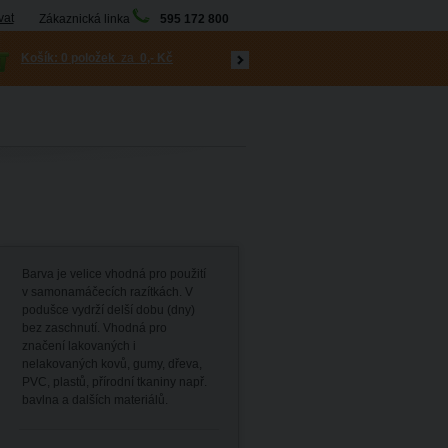
vat
Zákaznická linka
595 172 800
Košík:
0 položek
za
0,- Kč
Barva je velice vhodná pro použití
v samonamáčecích razítkách. V
podušce vydrží delší dobu (dny)
bez zaschnutí. Vhodná pro
značení lakovaných i
nelakovaných kovů, gumy, dřeva,
PVC, plastů, přírodní tkaniny např.
bavlna a dalších materiálů.