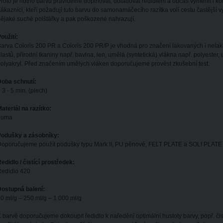
roto je nutno barvu pravidelně doplňovat, dolaďovat ředidlem a občas vyměnit i ko
ákazníci, kteří požadují tuto barvu do samonamáčecího razítka volí cestu častější 
ějaké suché polštářky a pak poškozené nahrazují.
oužití:
arva Coloris 200 PR a Coloris 200 PR/P je vhodná pro značení lakovaných i nela
lastů, přírodní tkaniny např. bavlna, len, umělá (syntetická) vlákna např. polyester,
olyakryl. Před značením umělých vláken doporučujeme provést zkušební test.
Doba schnutí:
 3 - 5 min. (plech)
ateriál na razítko:
guma
Podušky a zásobníky:
oporučujeme použít podušky typu Mark II, PU pěnové, FELT PLATE a SOLI PLATE
edidlo / čistící prostředek:
Ředidlo 420
ostupná balení:
0 ml/g – 250 ml/g – 1 000 ml/g
 barvě doporučujeme dokoupit ředidlo k naředění optimální hustoty barvy, popř. čistíc