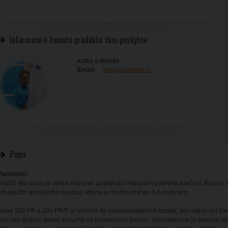
Informace k tomuto produktu Vám poskytne
Katka a Broněk
Email:
info@auditweb.eu
Popis
lastnosti:
oužití této barvy je velice úsporné, poskytující intenzivní barevné značení. Barvo
při použití speciálního pojidla), kterou je možno prát po 4-5 hodinách.
arva 200 PR a 200 PR/P je vhodná do samonamáčecích razítek, ale i tak je její živo
ázi. Na druhou stranu zasychá na neporézním povrhu. Vykoupeno to je bohužel tím,