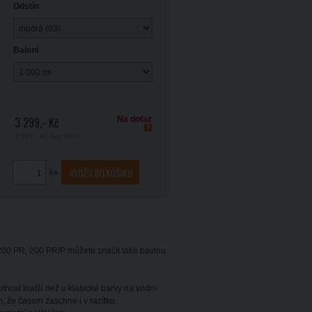
Odstín
Balení
3 299,- Kč
Na dotaz
2 726,- Kč
bez DPH
ks
u 200 PR, 200 PR/P můžete značit také bavlnu
tnost kratší než u klasické barvy na vodní
 že časem zaschne i v razítku.