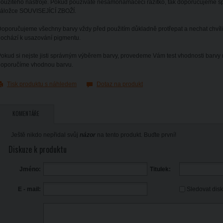
oužitého nástroje. Pokud používáte nesamonamáčecí razítko, tak doporučujeme spe
záložce SOUVISEJÍCÍ ZBOŽÍ.
oporučujeme všechny barvy vždy před použitím důkladně protřepat a nechat chvíli 
ochází k usazování pigmentu.
okud si nejste jisti správným výběrem barvy, provedeme Vám test vhodnosti barvy
doporučíme vhodnou barvu.
Tisk produktu s náhledem
Dotaz na produkt
KOMENTÁŘE
Ještě nikdo nepřidal svůj
názor
na tento produkt. Buďte první!
Diskuze k produktu
Jméno:
Titulek:
Sledovat dis
E - mail: