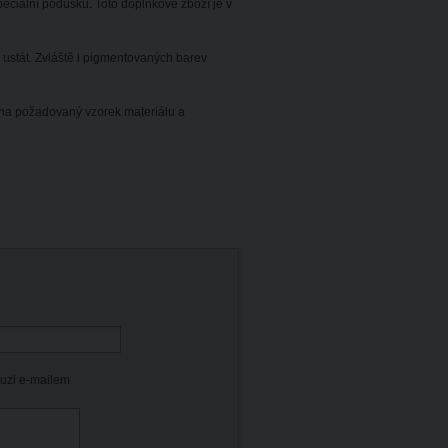
ciální podušku. Toto doplňkové zboží je v
ustát. Zvláště i pigmentovaných barev
 na požadovaný vzorek materiálu a
kuzi e-mailem