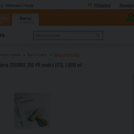
Přihlášení
Registro
Informace / Rady
 Olfa
Barvy
.cz
a-coloris.cz
Coloris
ris
vodní stránka
Barvy Coloris
Barva universální
Barva COLORIS 200 PR modrá (03), 1 000 ml