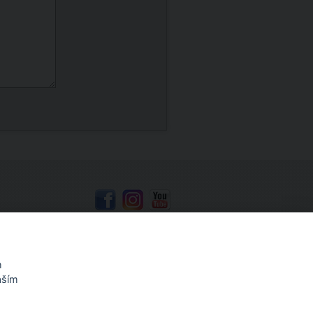
Mapa stránek
m
aším
, Coloris, Olfa
,
vizitky, tisk vizitek
,
razítka, výroba