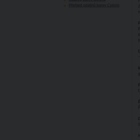
P
Přehled odstínů barev Coloris
Z
n
P
B
p
p
~
M
D
Ř
D
5
K