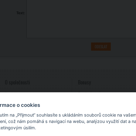
Text:
O společnosti
Bonusy
Kontakty
Provizní systém
Reference
ormace o cookies
Odstoupení od smlouvy
nutím na „Přijmout“ souhlasíte s ukládáním souborů cookie na vaše
zení, což nám pomáhá s navigací na webu, analýzou využití dat a n
etingovým úsilím.
íbrné náušnice
,
stříbrné přívěsky
,
stříbrné náramky
,
šperky pro ženy
,
stříbrné řetízky
,
razítka, vizitky