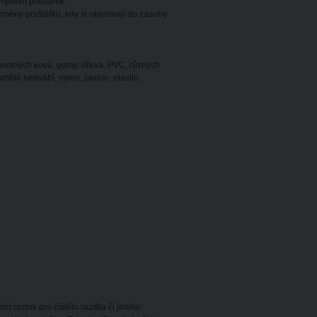
mpletní polštářek.
výměny polštářku, kdy si objednají do zásoby
kovaných kovů, gumy, dřeva, PVC, různých
 umělé hedvábí, nylon, perlon, elastin,
í roztok pro čištění razítka či jiného