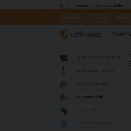
Domů
Kontakty
Doprava a platba
Razítka
Vizitky
Nářadí
a-razitka.cz
a-vizitky.cz
a-olfa
Barvy Colo
Ú
Barva na papír - bezolejová
Barva na papír - olejová
Barva na látku a kůži
Barva universální
Barva na kov
Barva na plasty a gumu