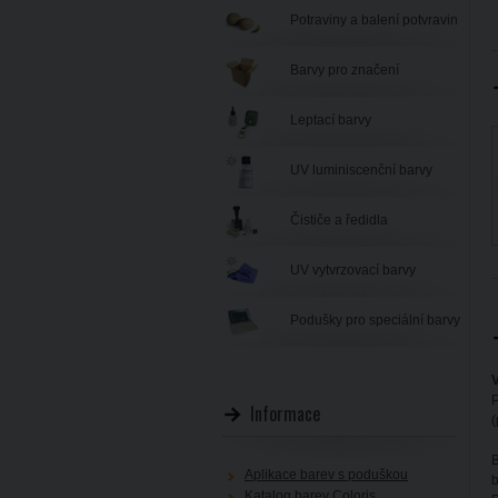
Potraviny a balení potvravin
Barvy pro značení
Leptací barvy
UV luminiscenční barvy
Čističe a ředidla
UV vytvrzovací barvy
Podušky pro speciální barvy
V
P
Informace
(
B
Aplikace barev s poduškou
b
Katalog barev Coloris