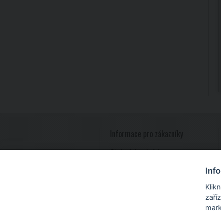
Informace pro zákazníky
Obchodní podmínky
Reklamace zboží
Inf
Zpracování osobních údajů
Slovník pojmů
Klik
zaří
mark
Stříbrné šperky
www.majya.cz
,
stříbrné prsteny
,
stř
razítek, razítko
,
odkazy