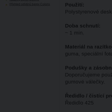
Použití:
Přehled odstínů barev Coloris
Polystyrenové desk
Doba schnutí:
~ 1 min.
Materiál na razítko
guma, speciální fo
Podušky a zásobn
Doporučujeme použ
gumové válečky.
Ředidlo / čistící p
Ředidlo 425