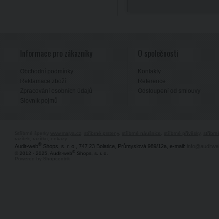
Informace pro zákazníky
O společnosti
Obchodní podmínky
Kontakty
Reklamace zboží
Reference
Zpracování osobních údajů
Odstoupení od smlouvy
Slovník pojmů
Stříbrné šperky
www.majya.cz
,
stříbrné prsteny
,
stříbrné náušnice
,
stříbrné přívěsky
,
stříbr
razítek, razítko
,
odkazy
®
Audit-web
Shops, s. r. o., 747 23 Bolatice, Průmyslová 989/12a, e-mail:
info@auditwe
®
© 2012 - 2025, Audit-web
Shops, s. r. o.
Powered by Shopcentrik