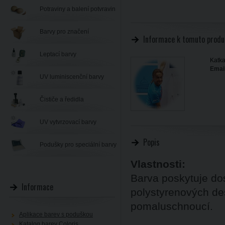
Potraviny a balení potvravin
Barvy pro značení
Informace k tomuto produ
Leptací barvy
Katka
Email
UV luminiscenční barvy
Čističe a ředidla
UV vytvrzovací barvy
Popis
Podušky pro speciální barvy
Vlastnosti:
Barva poskytuje dos
Informace
polystyrenových des
pomaluschnoucí.
Aplikace barev s poduškou
Katalog barev Coloris