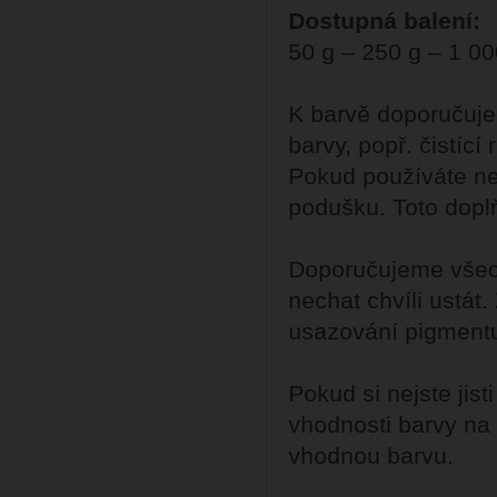
Dostupná balení:
50 g – 250 g – 1 00
K barvě doporučuje
barvy, popř. čistící
Pokud používáte ne
podušku. Toto dopl
Doporučujeme všech
nechat chvíli ustát
usazování pigment
Pokud si nejste ji
vhodnosti barvy na
vhodnou barvu.