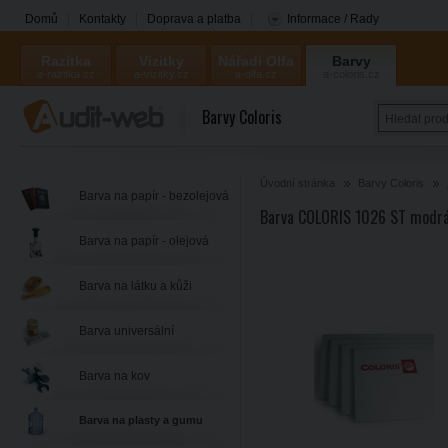
Domů
Kontakty
Doprava a platba
Informace / Rady
Razítka
Vizitky
Nářadí Olfa
Barvy
a-razitka.cz
a-vizitky.cz
a-olfa.cz
a-coloris.cz
Coloris
Barvy Coloris
Úvodní stránka
Barvy Coloris
Barva na papír - bezolejová
Barva COLORIS 1026 ST modrá
Barva na papír - olejová
Barva na látku a kůži
Barva universální
Barva na kov
Barva na plasty a gumu