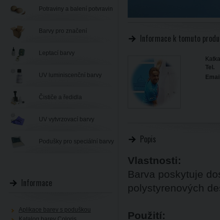
Potraviny a balení potvravin
Barvy pro značení
Informace k tomuto produ
Leptací barvy
Katka
Tel.
UV luminiscenční barvy
Email
Čističe a ředidla
UV vytvrzovací barvy
Popis
Podušky pro speciální barvy
Vlastnosti:
Barva poskytuje dos
Informace
polystyrenových de
Aplikace barev s poduškou
Použití:
Katalog barev Coloris