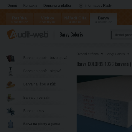
Domů
Kontakty
Doprava a platba
Informace / Rady
Razítka
Vizitky
Nářadí Olfa
Barvy
a-razitka.cz
a-vizitky.cz
a-olfa.cz
a-coloris.cz
Coloris
Barvy Coloris
Úvodní stránka
Barvy Coloris
Barva na papír - bezolejová
Barva COLORIS 1026 červená (
Barva na papír - olejová
Barva na látku a kůži
Barva universální
Barva na kov
Barva na plasty a gumu