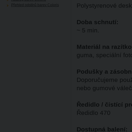
Polystyrenové desk
Přehled odstínů barev Coloris
Doba schnutí:
~ 5 min.
Materiál na razítko
guma, speciální fo
Podušky a zásobn
Doporučujeme použ
nebo gumové váleč
Ředidlo / čistící p
Ředidlo 470
Dostupná balení: