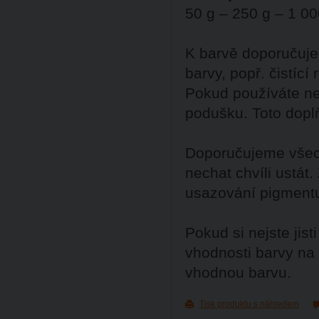
50 g – 250 g – 1 00
K barvě doporučuje
barvy, popř. čistící
Pokud používáte ne
podušku. Toto dopl
Doporučujeme všech
nechat chvíli ustát
usazování pigment
Pokud si nejste ji
vhodnosti barvy na
vhodnou barvu.
Tisk produktu s náhledem