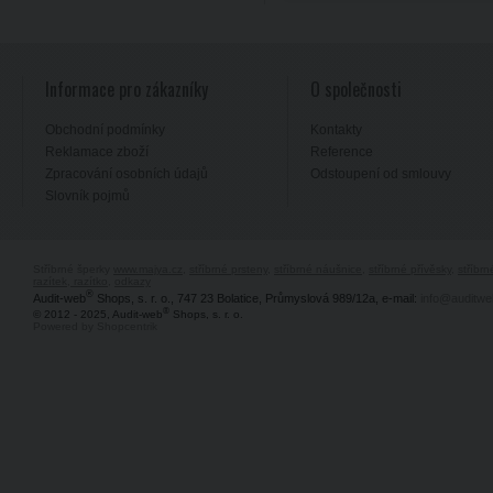
Informace pro zákazníky
O společnosti
Obchodní podmínky
Kontakty
Reklamace zboží
Reference
Zpracování osobních údajů
Odstoupení od smlouvy
Slovník pojmů
Stříbrné šperky
www.majya.cz
,
stříbrné prsteny
,
stříbrné náušnice
,
stříbrné přívěsky
,
stříbr
razítek, razítko
,
odkazy
®
Audit-web
Shops, s. r. o., 747 23 Bolatice, Průmyslová 989/12a, e-mail:
info@auditwe
®
© 2012 - 2025, Audit-web
Shops, s. r. o.
Powered by Shopcentrik